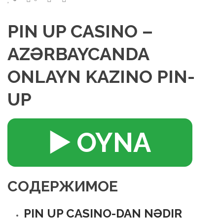
PIN UP CASINO –
AZƏRBAYCANDA
ONLAYN KAZINO PIN-
UP
▶️ OYNA
СОДЕРЖИМОЕ
PIN UP CASINO-DAN NƏDIR