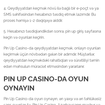
4. Qeydiyyatdan keçmək növü ilə bağlı bir e-poçt və ya
SMS səhifəsindən hesabınızı təsdiq etmək lazımdır. Bu
proses həmişə 1-2 dəqiqəyə aiddir.
5. Hesabınızı təsdiqləndikdən sonra, pin up giriş sayfasına
keçin və oyunları keçirin.
Pin Up Casino-da qeydiyyatdan keçmək, onlayn oyunları
keçirmək üçün növbədən gələn bir adımdır. Müştərilər,
qeydiyyatdan keçməkdəki rahatlıqları və sürətliliyi təmin
edən məhsulun müraciət etməsindən yararlanır.
PIN UP CASINO-DA OYUN
OYNAYIN
Pin Up Casino-da oyun oynayın, ən yaxşı və ən təhlükəsiz
şans oyunları ilə. Pin Up Casino, Azərbaycanın məşhur və