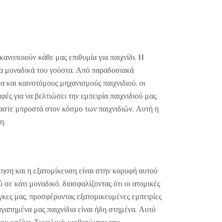
νοποιούν κάθε μας επιθυμία για παιχνίδι. Η
ε τα μοναδικά του γούστα. Από παραδοσιακά
α και καινοτόμους μηχανισμούς παιχνιδιού, οι
φές για να βελτιώσει την εμπειρία παιχνιδιού μας.
ίμαστε μπροστά στον κόσμο των παιχνιδιών. Αυτή η
η.
τηση και η εξατομίκευση είναι στην κορυφή αυτού
σε κάτι μοναδικό, διασφαλίζοντας ότι οι ατομικές
γκες μας, προσφέροντας εξατομικευμένες εμπειρίες
αγαπημένα μας παιχνίδια είναι ήδη στημένα. Αυτό