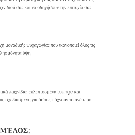
χνιδιού σας και να οδηγήσουν την επιτυχία σας
χή μοναδικής ψυχαγωγίας που ικανοποιεί όλες τις
 αλησμόνητα ύψη.
ικά παιχνίδια, εκλεπτυσμένα lounge και
ια, σχεδιασμένη για όσους ψάχνουν το ανώτερο.
P ΜΈΛΟΣ;