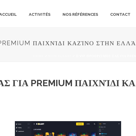
ACCUEIL
ACTIVITÉS
NOS RÉFÉRENCES
CONTACT
 PREMIUM ΠΑΙΧΝΊΔΙ ΚΑΖΊΝΟ ΣΤΗΝ ΕΛΛ
HOME
/
NON CLASSÉ
/ Ο VIP ΠΡΟΟΡΙΣΜΌΣ ΣΑΣ ΓΙΑ PRE
ΑΣ ΓΙΑ PREMIUM ΠΑΙΧΝΊΔΙ Κ