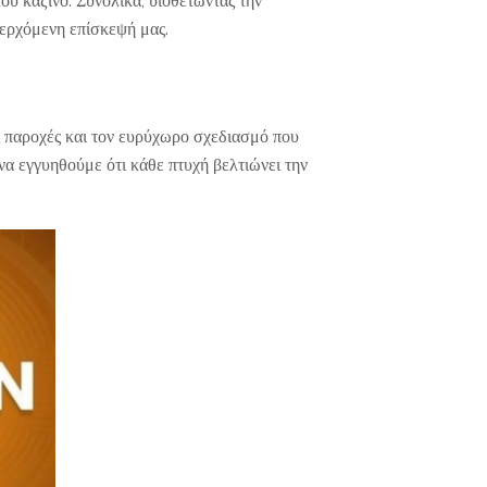
ου καζίνο. Συνολικά, υιοθετώντας την
 ερχόμενη επίσκεψή μας.
ς παροχές και τον ευρύχωρο σχεδιασμό που
α εγγυηθούμε ότι κάθε πτυχή βελτιώνει την