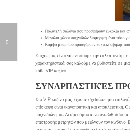
Πολυτελή σαλόνια που προσφέρουν ευκολία και α
Μεγάλοι χώροι παιχνιδιών διαμορφωμένοι τόσο γι
Κομψά μπαρ που προσφέρουν κοκτέιλ υψηλής ποιό
Στόχος μας είναι να ενώσουμε την εκλέπτυνση με 
χαρακτηριστικά, σας καλούμε να βυθιστείτε σε μια
κάθε VIP καζίνο.
ΣΥΝΑΡΠΑΣΤΙΚΈΣ ΠΡ
Στο VIP καζίνο μας, έχουμε σχεδιάσει μια επιλογή
επίσκεψη είναι ικανοποιητική και αποκλειστική. 
παιχνιδιών μας. Δεσμευόμαστε να αναβαθμίσουμε 
επιστροφής μετρητών που μειώνουν τον κίνδυνο. Ε
μέρος σε επιτραπέζια παιχνίδια είτε σε κουλοχέρη