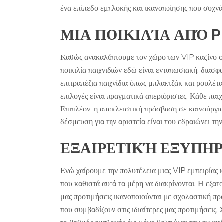
ένα επίπεδο εμπλοκής και ικανοποίησης που συχνά 
ΜΙΑ ΠΟΙΚΙΛΊΑ ΑΠΌ 
Καθώς ανακαλύπτουμε τον χώρο των VIP καζίνο στ
ποικιλία παιχνιδιών εδώ είναι εντυπωσιακή, διασφ
επιτραπέζια παιχνίδια όπως μπλακτζάκ και ρουλέτα
επιλογές είναι πραγματικά απεριόριστες. Κάθε παιχ
Επιπλέον, η αποκλειστική πρόσβαση σε καινούργια
δέσμευση για την αριστεία είναι που εδραιώνει τ
ΕΞΑΙΡΕΤΙΚΉ ΕΞΥΠΗ
Ενώ χαίρουμε την πολυτέλεια μιας VIP εμπειρίας 
που καθιστά αυτά τα μέρη να διακρίνονται. Η εξατ
μας προτιμήσεις ικανοποιούνται με σχολαστική πρ
που συμβαδίζουν στις ιδιαίτερες μας προτιμήσεις.