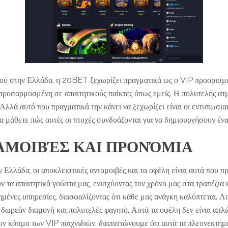
ιού στην Ελλάδα, η 20BET ξεχωρίζει πραγματικά ως ο VIP προορισμό
 προσαρμοσμένη σε απαιτητικούς παίκτες όπως εμείς. Η πολυτελής α
Αλλά αυτό που πραγματικά την κάνει να ξεχωρίζει είναι οι εντυπωσια
α μάθετε πώς αυτές οι πτυχές συνδυάζονται για να δημιουργήσουν ένα
ΑΜΟΙΒΈΣ ΚΑΙ ΠΡΟΝΌΜΙΑ
 Ελλάδα, οι αποκλειστικές ανταμοιβές και τα οφέλη είναι αυτά που 
τα απαιτητικά γούστα μας, ενισχύοντας τον χρόνο μας στα τραπέζια κ
ημένες υπηρεσίες, διασφαλίζοντας ότι κάθε μας ανάγκη καλύπτεται. 
 δωρεάν διαμονή και πολυτελές φαγητό. Αυτά τα οφέλη δεν είναι απλ
τον κόσμο των VIP παιχνιδιών, διαπιστώνουμε ότι αυτά τα πλεονεκτήμ