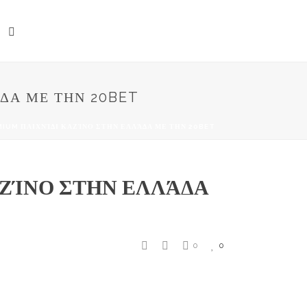
ΆΔΑ ΜΕ ΤΗΝ 20BET
MIUM ΠΑΙΧΝΊΔΙ ΚΑΖΊΝΟ ΣΤΗΝ ΕΛΛΆΔΑ ΜΕ ΤΗΝ 20BET
ΑΖΊΝΟ ΣΤΗΝ ΕΛΛΆΔΑ
0
0