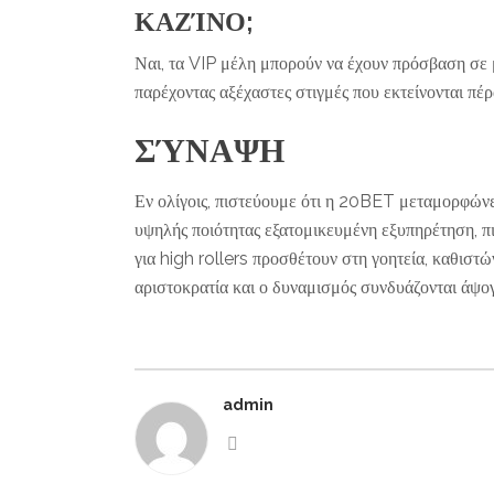
ΚΑΖΊΝΟ;
Ναι, τα VIP μέλη μπορούν να έχουν πρόσβαση σε μ
παρέχοντας αξέχαστες στιγμές που εκτείνονται πέ
ΣΎΝΑΨΗ
Εν ολίγοις, πιστεύουμε ότι η 20BET μεταμορφώνει
υψηλής ποιότητας εξατομικευμένη εξυπηρέτηση, πισ
για high rollers προσθέτουν στη γοητεία, καθιστώ
αριστοκρατία και ο δυναμισμός συνδυάζονται άψογα
admin