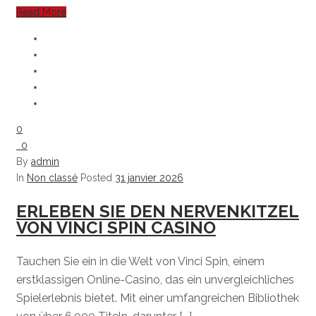
Read More
0
0
By
admin
In
Non classé
Posted
31 janvier 2026
ERLEBEN SIE DEN NERVENKITZEL
VON VINCI SPIN CASINO
Tauchen Sie ein in die Welt von Vinci Spin, einem
erstklassigen Online-Casino, das ein unvergleichliches
Spielerlebnis bietet. Mit einer umfangreichen Bibliothek