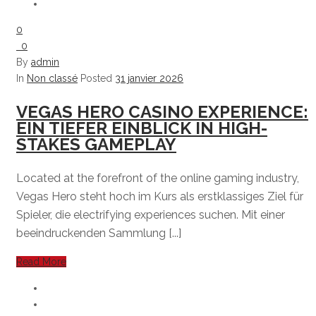
0
0
By
admin
In
Non classé
Posted
31 janvier 2026
VEGAS HERO CASINO EXPERIENCE:
EIN TIEFER EINBLICK IN HIGH-
STAKES GAMEPLAY
Located at the forefront of the online gaming industry,
Vegas Hero steht hoch im Kurs als erstklassiges Ziel für
Spieler, die electrifying experiences suchen. Mit einer
beeindruckenden Sammlung [...]
Read More