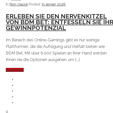
In
Non classé
Posted
31 janvier 2026
ERLEBEN SIE DEN NERVENKITZEL
VON BDM BET: ENTFESSELN SIE IH
GEWINNPOTENZIAL
Im Bereich des Online-Gamings gibt es nur wenige
Plattformen, die die Aufregung und Vielfalt bieten wie
BDM Bet. Mit über 6.000 Spielen an Ihrer Hand werden
Ihnen nie die Optionen ausgehen, um [...]
Read More
0