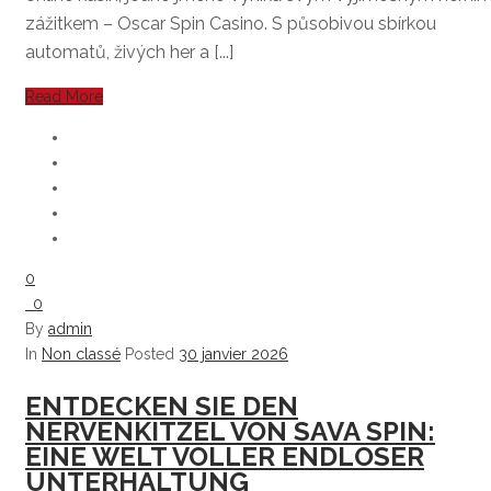
zážitkem – Oscar Spin Casino. S působivou sbírkou
automatů, živých her a [...]
Read More
0
0
By
admin
In
Non classé
Posted
30 janvier 2026
ENTDECKEN SIE DEN
NERVENKITZEL VON SAVA SPIN:
EINE WELT VOLLER ENDLOSER
UNTERHALTUNG