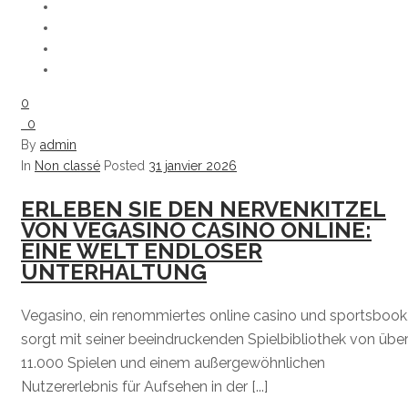
0
0
By
admin
In
Non classé
Posted
31 janvier 2026
ERLEBEN SIE DEN NERVENKITZEL
VON VEGASINO CASINO ONLINE:
EINE WELT ENDLOSER
UNTERHALTUNG
Vegasino, ein renommiertes online casino und sportsbook
sorgt mit seiner beeindruckenden Spielbibliothek von übe
11.000 Spielen und einem außergewöhnlichen
Nutzererlebnis für Aufsehen in der [...]