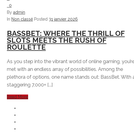
0
By
admin
In
Non classé
Posted
31 janvier 2026
BASSBET: WHERE THE THRILL OF
SLOTS MEETS THE RUSH OF
ROULETTE
As you step into the vibrant world of online gaming, you’r
met with an endless array of possibilities. Among the
plethora of options, one name stands out: BassBet. With 
staggering 7,000+ [...]
Read More