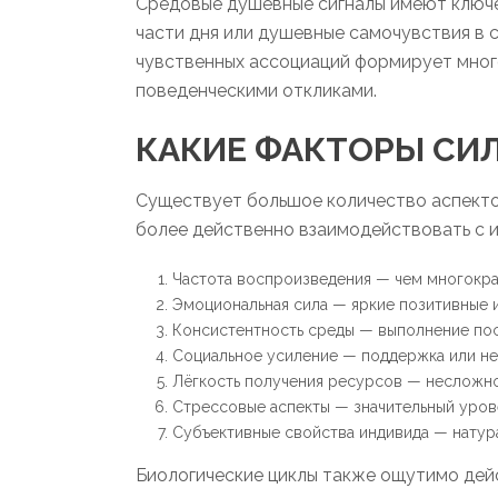
Средовые душевные сигналы имеют ключе
части дня или душевные самочувствия в 
чувственных ассоциаций формирует мног
поведенческими откликами.
КАКИЕ ФАКТОРЫ СИ
Существует большое количество аспекто
более действенно взаимодействовать с 
Частота воспроизведения — чем многокра
Эмоциональная сила — яркие позитивные 
Консистентность среды — выполнение пос
Социальное усиление — поддержка или н
Лёгкость получения ресурсов — несложно
Стрессовые аспекты — значительный урове
Субъективные свойства индивида — натур
Биологические циклы также ощутимо дей