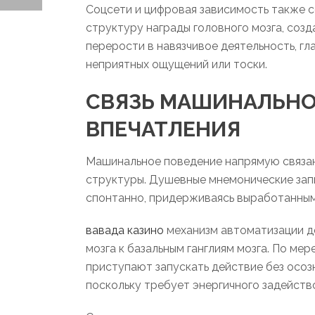
Соцсети и цифровая зависимость также 
структуру награды головного мозга, со
перерости в навязчивое деятельность, г
неприятных ощущений или тоски.
СВЯЗЬ МАШИНАЛЬНО
ВПЕЧАТЛЕНИЯ
Машинальное поведение напрямую связано
структуры. Душевные мнемонические запи
спонтанно, придерживаясь выработанным 
вавада казино
механизм автоматизации д
мозга к базальным ганглиям мозга. По м
приступают запускать действие без осо
поскольку требует энергичного задейств