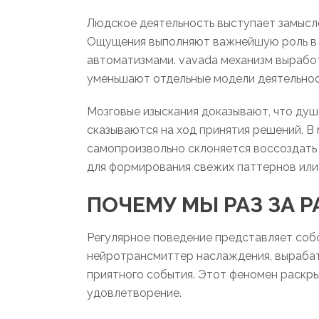
Людское деятельность выступает замысл
Ощущения выполняют важнейшую роль в в
автоматизмами. vavada механизм вырабо
уменьшают отдельные модели деятельнос
Мозговые изыскания доказывают, что душ
сказываются на ход принятия решений. В
самопроизвольно склоняется воссоздать
для формирования свежих паттернов или 
ПОЧЕМУ МЫ РАЗ ЗА
Регулярное поведение представляет соб
нейротрансмиттер наслаждения, вырабат
приятного события. Этот феномен раскры
удовлетворение.