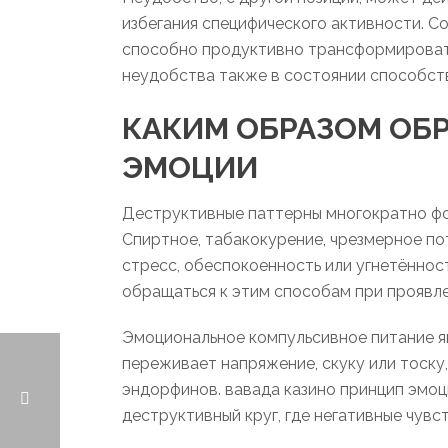
избегания специфического активности. 
способно продуктивно трансформировать
неудобства также в состоянии способств
КАКИМ ОБРАЗОМ ОБ
ЭМОЦИИ
Деструктивные паттерны многократно фо
Спиртное, табакокурение, чрезмерное по
стресс, обеспокоенность или угнетённос
обращаться к этим способам при проявле
Эмоциональное компульсивное питание яв
переживает напряжение, скуку или тоску
эндорфинов. вавада казино принцип эмо
деструктивный круг, где негативные чув