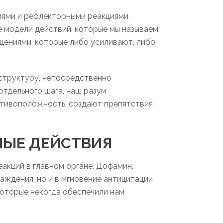
ями и рефлекторными реакциями.
 модели действий, которые мы называем
ениями, которые либо усиливают, либо
 структуру, непосредственно
отдельного шага, наш разум
отивоположность, создают препятствия
НЫЕ ДЕЙСТВИЯ
акций в главном органе. Дофамин,
ждения, но и в мгновение антиципации
которые некогда обеспечили нам