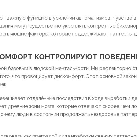
 важную функцию в усилении автоматизмов. Чувство в
ицания могут существенно укреплять конкретные бихеви
крепляющие факторы, которые поддерживают паттерны даж
КОМФОРТ КОНТРОЛИРУЮТ ПОВЕДЕ
ой базовым в людской ментальности. Мы рефлекторно ст
 того, что провоцирует дискомфорт. Этот основной зако
ек.
вешивает отдалённые последствия в ходе выработки де
т древние зоны мозга, которые отвечают скорее, чем ло
почему люди в состоянии продолжать нездоровые паттер
йствовать как преградой для выработки свежих паттерн