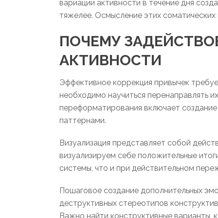
вариации активности в течение дня созд
тяжелее. Осмысление этих соматических
ПОЧЕМУ ЗАДЕЙСТВО
АКТИВНОСТИ
Эффективное коррекция привычек требуе
необходимо научиться перенаправлять их
переформатирования включает создание 
паттернами.
Визуализация представляет собой дейст
визуализируем себе положительные итоги
системы, что и при действительном пер
Пошаговое создание дополнительных эмо
деструктивных стереотипов конструктив
Важно найти конструктивные варианты, 