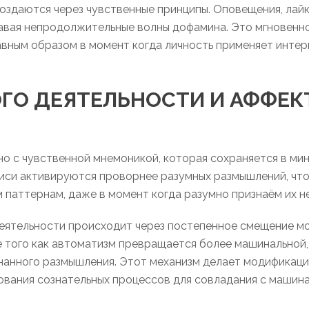
создаются через чувственные принципы. Оповещения, ла
здавая непродолжительные волны дофамина. Это мгновенн
лавным образом в момент когда личность применяет инт
ГО ДЕЯТЕЛЬНОСТИ И АФФЕК
 с чувственной мнемоникой, которая сохраняется в мин
си активируются проворнее разумных размышлений, что 
паттернам, даже в момент когда разумно признаём их н
еятельности происходит через постепенное смещение м
ере того как автоматизм превращается более машинальной
знанного размышления. Этот механизм делает модификац
ования сознательных процессов для совладания с машина