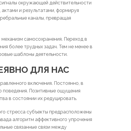
е сигналы окружающей действительности
 актами и результатами, формируя
еребральные каналы, превращая
й механизм самосохранения. Переход в
ия более трудных задач. Тем не менее в
ровые шаблоны деятельности.
ЕЯВНО ДЛЯ НАС
равленного включения. Постоянно, в
о поведения. Позитивные ощущения
тва в состоянии их редуцировать.
ого стресса субъекты предрасположены
вавада алгоритм аффективного упрочения
льные связанные связи между