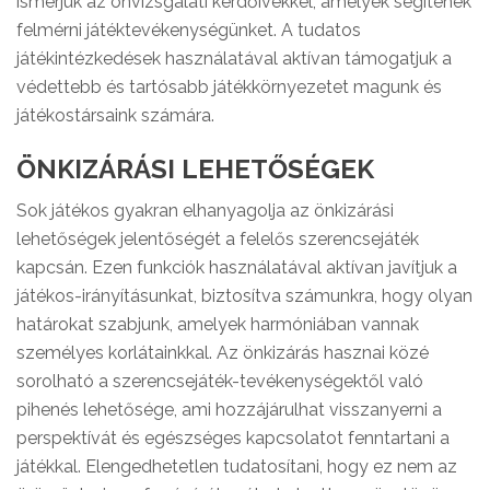
ismerjük az önvizsgálati kérdőívekkel, amelyek segítenek
felmérni játéktevékenységünket. A tudatos
játékintézkedések használatával aktívan támogatjuk a
védettebb és tartósabb játékkörnyezetet magunk és
játékostársaink számára.
ÖNKIZÁRÁSI LEHETŐSÉGEK
Sok játékos gyakran elhanyagolja az önkizárási
lehetőségek jelentőségét a felelős szerencsejáték
kapcsán. Ezen funkciók használatával aktívan javítjuk a
játékos-irányításunkat, biztosítva számunkra, hogy olyan
határokat szabjunk, amelyek harmóniában vannak
személyes korlátainkkal. Az önkizárás hasznai közé
sorolható a szerencsejáték-tevékenységektől való
pihenés lehetősége, ami hozzájárulhat visszanyerni a
perspektívát és egészséges kapcsolatot fenntartani a
játékkal. Elengedhetetlen tudatosítani, hogy ez nem az