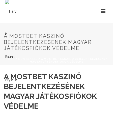
A MOSTBET KASZINÓ
BEJELENTKEZÉSÉNEK MAGYAR
JÁTÉKOSFIÓKOK VÉDELME
HOME
/
NON CLASSÉ
/ A MOSTBET KASZINÓ BEJELENTKEZÉSÉNEK
MAGYAR JÁTÉKOSFIÓKOK VÉDELME
A MOSTBET KASZINÓ
BEJELENTKEZÉSÉNEK
MAGYAR JÁTÉKOSFIÓKOK
VÉDELME