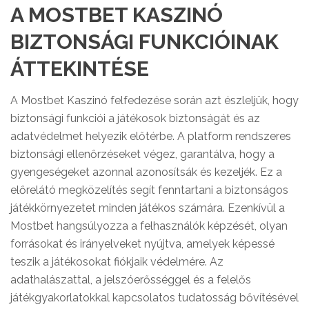
A MOSTBET KASZINÓ
BIZTONSÁGI FUNKCIÓINAK
ÁTTEKINTÉSE
A Mostbet Kaszinó felfedezése során azt észleljük, hogy
biztonsági funkciói a játékosok biztonságát és az
adatvédelmet helyezik előtérbe. A platform rendszeres
biztonsági ellenőrzéseket végez, garantálva, hogy a
gyengeségeket azonnal azonosítsák és kezeljék. Ez a
előrelátó megközelítés segít fenntartani a biztonságos
játékkörnyezetet minden játékos számára. Ezenkívül a
Mostbet hangsúlyozza a felhasználók képzését, olyan
forrásokat és irányelveket nyújtva, amelyek képessé
teszik a játékosokat fiókjaik védelmére. Az
adathalászattal, a jelszóerősséggel és a felelős
játékgyakorlatokkal kapcsolatos tudatosság bővítésével