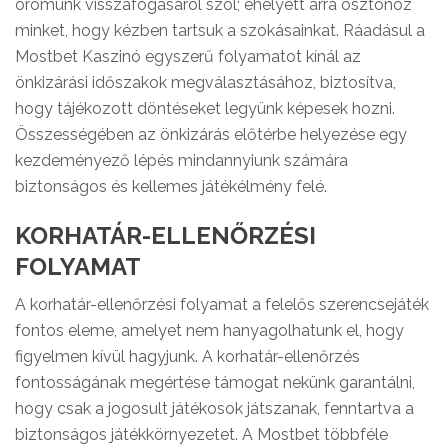
örömünk visszafogásáról szól; ehelyett arra ösztönöz
minket, hogy kézben tartsuk a szokásainkat. Ráadásul a
Mostbet Kaszinó egyszerű folyamatot kínál az
önkizárási időszakok megválasztásához, biztosítva,
hogy tájékozott döntéseket legyünk képesek hozni.
Összességében az önkizárás előtérbe helyezése egy
kezdeményező lépés mindannyiunk számára
biztonságos és kellemes játékélmény felé.
KORHATÁR-ELLENŐRZÉSI
FOLYAMAT
A korhatár-ellenőrzési folyamat a felelős szerencsejáték
fontos eleme, amelyet nem hanyagolhatunk el, hogy
figyelmen kívül hagyjunk. A korhatár-ellenőrzés
fontosságának megértése támogat nekünk garantálni,
hogy csak a jogosult játékosok játszanak, fenntartva a
biztonságos játékkörnyezetet. A Mostbet többféle