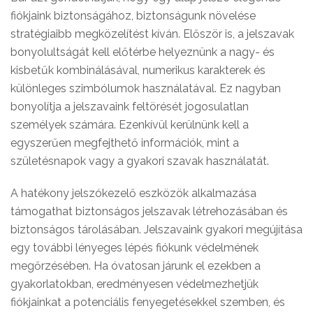
fiókjaink biztonságához, biztonságunk növelése
stratégiaibb megközelítést kíván. Először is, a jelszavak
bonyolultságát kell előtérbe helyeznünk a nagy- és
kisbetűk kombinálásával, numerikus karakterek és
különleges szimbólumok használatával. Ez nagyban
bonyolítja a jelszavaink feltörését jogosulatlan
személyek számára. Ezenkívül kerülnünk kell a
egyszerűen megfejthető információk, mint a
születésnapok vagy a gyakori szavak használatát.
A hatékony jelszókezelő eszközök alkalmazása
támogathat biztonságos jelszavak létrehozásában és
biztonságos tárolásában. Jelszavaink gyakori megújítása
egy további lényeges lépés fiókunk védelmének
megőrzésében. Ha óvatosan járunk el ezekben a
gyakorlatokban, eredményesen védelmezhetjük
fiókjainkat a potenciális fenyegetésekkel szemben, és