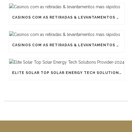
CASINOS COM AS RETIRADAS & LEVANTAMENTOS MAIS RÁPIDOS
CASINOS COM AS RETIRADAS & LEVANTAMENTOS MAIS RÁPIDOS
ELITE SOLAR TOP SOLAR ENERGY TECH SOLUTIONS PROVIDER-2024