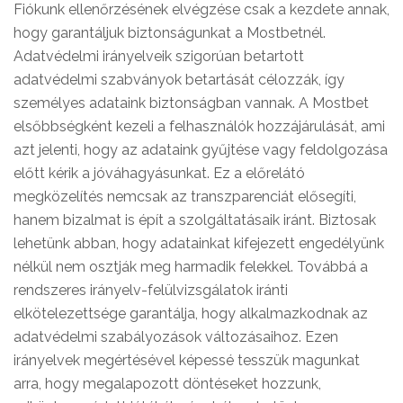
Fiókunk ellenőrzésének elvégzése csak a kezdete annak,
hogy garantáljuk biztonságunkat a Mostbetnél.
Adatvédelmi irányelveik szigorúan betartott
adatvédelmi szabványok betartását célozzák, így
személyes adataink biztonságban vannak. A Mostbet
elsőbbségként kezeli a felhasználók hozzájárulását, ami
azt jelenti, hogy az adataink gyűjtése vagy feldolgozása
előtt kérik a jóváhagyásunkat. Ez a előrelátó
megközelítés nemcsak az transzparenciát elősegíti,
hanem bizalmat is épít a szolgáltatásaik iránt. Biztosak
lehetünk abban, hogy adatainkat kifejezett engedélyünk
nélkül nem osztják meg harmadik felekkel. Továbbá a
rendszeres irányelv-felülvizsgálatok iránti
elkötelezettsége garantálja, hogy alkalmazkodnak az
adatvédelmi szabályozások változásaihoz. Ezen
irányelvek megértésével képessé tesszük magunkat
arra, hogy megalapozott döntéseket hozzunk,