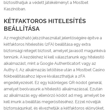
biztosíthatjuk a védett játékélményt a Mostbet
Kaszinóban.
KÉTFAKTOROS HITELESÍTÉS
BEÁLLÍTÁSA
Az megbízható jelszóhasználat jelentőségére építve a
kétfaktoros hitelesítés (2FA) beállítása egy extra
biztonsági réteget biztosít, amelyet javasolt magunkévá
tennünk. A kezdéshez ki kell választanunk egy hitelesítő
alkalmazást, mint a Google Authenticatort vagy az
Authy-t. Az alkalmazás letöltése után a Mostbet Casino
fiókbeállításaihoz lépve kiválaszthatjuk a 2FA
engedélyezését. Ez egy különleges QR-kódot generál,
amelyet beolvasunk a hitelesítő alkalmazással. Ezután
az alkalmazás egy ellenőrző kódot ad meg, amelyet be
kell írnunk a beállítás megerősítéséhez. Ezzel növeljük
biztonságunkat, és élvezhetjük a kétfaktoros előnyöket,