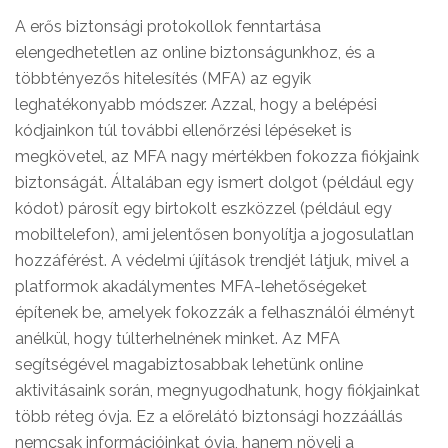
A erős biztonsági protokollok fenntartása
elengedhetetlen az online biztonságunkhoz, és a
többtényezős hitelesítés (MFA) az egyik
leghatékonyabb módszer. Azzal, hogy a belépési
kódjainkon túl további ellenőrzési lépéseket is
megkövetel, az MFA nagy mértékben fokozza fiókjaink
biztonságát. Általában egy ismert dolgot (például egy
kódot) párosít egy birtokolt eszközzel (például egy
mobiltelefon), ami jelentősen bonyolítja a jogosulatlan
hozzáférést. A védelmi újítások trendjét látjuk, mivel a
platformok akadálymentes MFA-lehetőségeket
építenek be, amelyek fokozzák a felhasználói élményt
anélkül, hogy túlterhelnének minket. Az MFA
segítségével magabiztosabbak lehetünk online
aktivitásaink során, megnyugodhatunk, hogy fiókjainkat
több réteg óvja. Ez a előrelátó biztonsági hozzáállás
nemcsak információinkat óvja, hanem növeli a