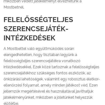
miközben védett játékélményt élvezhetünk a
Mostbetnél.
FELELŐSSÉGTELJES
SZERENCSEJÁTÉK-
INTÉZKEDÉSEK
A Mostbettel való együttműködés során
elengedhetetlen, hogy tisztában legyünk a
felelősségteljes szerencsejátékra vonatkozó
intézkedésekkel. Ezek közé tartoznak a felelősségteljes
szerencsejátékhoz szükséges fontos eszközök, az
önkizárási lehetőségek, valamint egy robosztus életkor-
ellenőrzési folyamat, amely minden játékost véd. Ezen
jellemzők megértésével és használatával javíthatjuk
játékélményünket, miközben a jólétünket helyezzük
előtérbe.