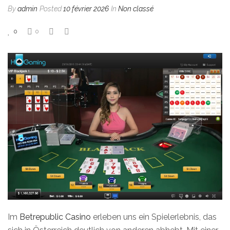
By
admin
Posted
10 février 2026
In
Non classé
0
0
Im
Betrepublic Casino
erleben uns ein Spielerlebnis, das