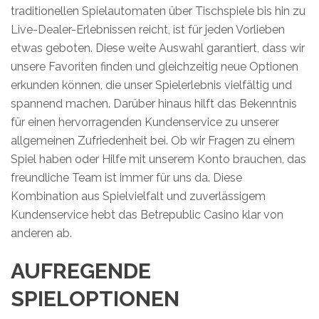
traditionellen Spielautomaten über Tischspiele bis hin zu
Live-Dealer-Erlebnissen reicht, ist für jeden Vorlieben
etwas geboten. Diese weite Auswahl garantiert, dass wir
unsere Favoriten finden und gleichzeitig neue Optionen
erkunden können, die unser Spielerlebnis vielfältig und
spannend machen. Darüber hinaus hilft das Bekenntnis
für einen hervorragenden Kundenservice zu unserer
allgemeinen Zufriedenheit bei. Ob wir Fragen zu einem
Spiel haben oder Hilfe mit unserem Konto brauchen, das
freundliche Team ist immer für uns da. Diese
Kombination aus Spielvielfalt und zuverlässigem
Kundenservice hebt das Betrepublic Casino klar von
anderen ab.
AUFREGENDE
SPIELOPTIONEN