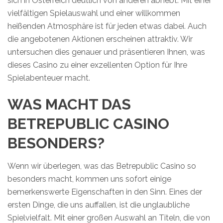
sich in Österreich deutlich von anderen abhebt. Mit einer
vielfältigen Spielauswahl und einer willkommen
heißenden Atmosphäre ist für jeden etwas dabei. Auch
die angebotenen Aktionen erscheinen attraktiv. Wir
untersuchen dies genauer und präsentieren Ihnen, was
dieses Casino zu einer exzellenten Option für Ihre
Spielabenteuer macht.
WAS MACHT DAS
BETREPUBLIC CASINO
BESONDERS?
Wenn wir überlegen, was das Betrepublic Casino so
besonders macht, kommen uns sofort einige
bemerkenswerte Eigenschaften in den Sinn. Eines der
ersten Dinge, die uns auffallen, ist die unglaubliche
Spielvielfalt. Mit einer großen Auswahl an Titeln, die von