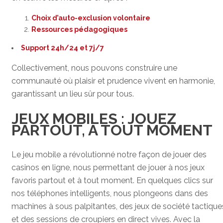
Choix d’auto-exclusion volontaire
Ressources pédagogiques
Support 24h/24 et 7j/7
Collectivement, nous pouvons construire une
communauté où plaisir et prudence vivent en harmonie,
garantissant un lieu sûr pour tous.
JEUX MOBILES : JOUEZ
PARTOUT, À TOUT MOMENT
Le jeu mobile a révolutionné notre façon de jouer des
casinos en ligne, nous permettant de jouer à nos jeux
favoris partout et à tout moment. En quelques clics sur
nos téléphones intelligents, nous plongeons dans des
machines à sous palpitantes, des jeux de société tactique
et des sessions de croupiers en direct vives. Avec la