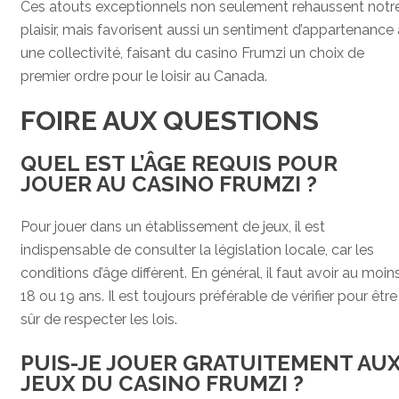
Ces atouts exceptionnels non seulement rehaussent notr
plaisir, mais favorisent aussi un sentiment d’appartenance 
une collectivité, faisant du casino Frumzi un choix de
premier ordre pour le loisir au Canada.
FOIRE AUX QUESTIONS
QUEL EST L’ÂGE REQUIS POUR
JOUER AU CASINO FRUMZI ?
Pour jouer dans un établissement de jeux, il est
indispensable de consulter la législation locale, car les
conditions d’âge diffèrent. En général, il faut avoir au moin
18 ou 19 ans. Il est toujours préférable de vérifier pour être
sûr de respecter les lois.
PUIS-JE JOUER GRATUITEMENT AU
JEUX DU CASINO FRUMZI ?