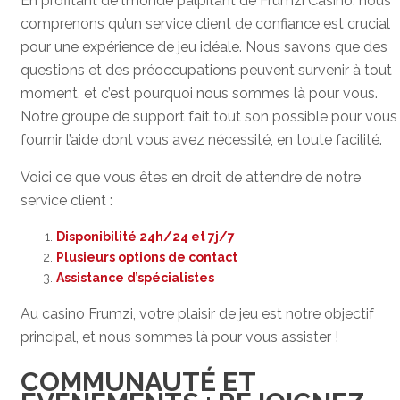
En profitant de l’monde palpitant de Frumzi Casino, nous
comprenons qu’un service client de confiance est crucial
pour une expérience de jeu idéale. Nous savons que des
questions et des préoccupations peuvent survenir à tout
moment, et c’est pourquoi nous sommes là pour vous.
Notre groupe de support fait tout son possible pour vous
fournir l’aide dont vous avez nécessité, en toute facilité.
Voici ce que vous êtes en droit de attendre de notre
service client :
Disponibilité 24h/24 et 7j/7
Plusieurs options de contact
Assistance d’spécialistes
Au casino Frumzi, votre plaisir de jeu est notre objectif
principal, et nous sommes là pour vous assister !
COMMUNAUTÉ ET