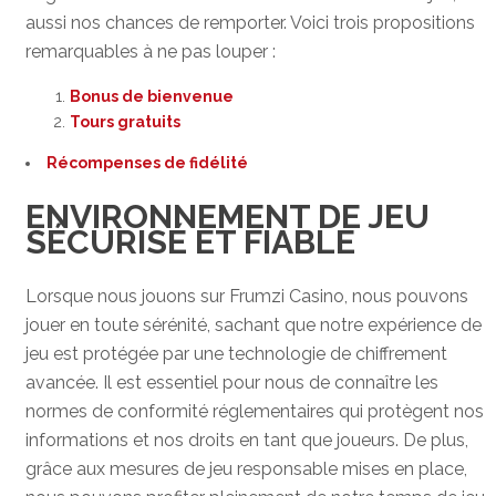
aussi nos chances de remporter. Voici trois propositions
remarquables à ne pas louper :
Bonus de bienvenue
Tours gratuits
Récompenses de fidélité
ENVIRONNEMENT DE JEU
SÉCURISÉ ET FIABLE
Lorsque nous jouons sur Frumzi Casino, nous pouvons
jouer en toute sérénité, sachant que notre expérience de
jeu est protégée par une technologie de chiffrement
avancée. Il est essentiel pour nous de connaître les
normes de conformité réglementaires qui protègent nos
informations et nos droits en tant que joueurs. De plus,
grâce aux mesures de jeu responsable mises en place,