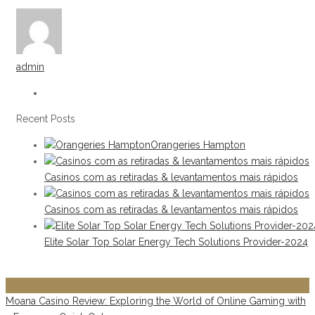
admin
Recent Posts
Orangeries Hampton
Casinos com as retiradas & levantamentos mais rápidos
Casinos com as retiradas & levantamentos mais rápidos
Elite Solar Top Solar Energy Tech Solutions Provider-2024
Moana Casino Review: Exploring the World of Online Gaming with