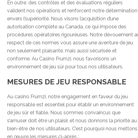
En outre, des contrôles et des évaluations réguliers
valident nos opérations et renforcent notre détermination
envers l’supériorité. Nous visons l’acquisition d’une
autorisation complète au Canada, ce qui impose des
procédures opératoires rigoureuses. Notre dévouement a
respect de ces normes vous assure une aventure de jeu
non seulement plaisante, mais aussi sécurisée et
conforme. Au Casino Frumzi, nous favorisons un
environnement de jeu sûr pour tous nos utilisateurs.
MESURES DE JEU RESPONSABLE
Au casino Frumzi, notre engagement en faveur du jeu
responsable est essentiel pour établir un environnement
de jeu sûr et fiable. Nous sommes convaincus que
s’amuser doit être un plaisir, et nous donnons la priorité au
bien-être de nos utilisateurs. C’est pourquoi nous mettons
en œuvre les mesures ci-après :