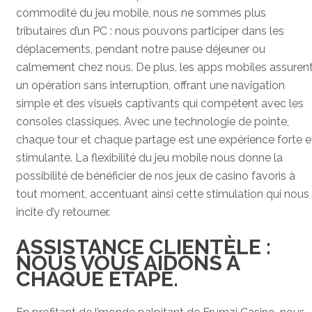
commodité du jeu mobile, nous ne sommes plus
tributaires d’un PC : nous pouvons participer dans les
déplacements, pendant notre pause déjeuner ou
calmement chez nous. De plus, les apps mobiles assuren
un opération sans interruption, offrant une navigation
simple et des visuels captivants qui compétent avec les
consoles classiques. Avec une technologie de pointe,
chaque tour et chaque partage est une expérience forte e
stimulante. La flexibilité du jeu mobile nous donne la
possibilité de bénéficier de nos jeux de casino favoris à
tout moment, accentuant ainsi cette stimulation qui nous
incite d’y retourner.
ASSISTANCE CLIENTÈLE :
NOUS VOUS AIDONS À
CHAQUE ÉTAPE.