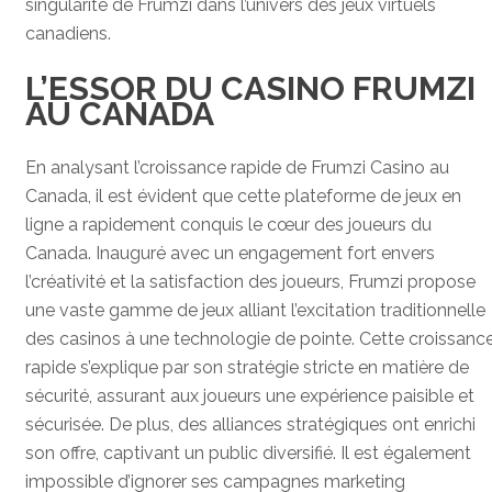
singularité de Frumzi dans l’univers des jeux virtuels
canadiens.
L’ESSOR DU CASINO FRUMZI
AU CANADA
En analysant l’croissance rapide de Frumzi Casino au
Canada, il est évident que cette plateforme de jeux en
ligne a rapidement conquis le cœur des joueurs du
Canada. Inauguré avec un engagement fort envers
l’créativité et la satisfaction des joueurs, Frumzi propose
une vaste gamme de jeux alliant l’excitation traditionnelle
des casinos à une technologie de pointe. Cette croissanc
rapide s’explique par son stratégie stricte en matière de
sécurité, assurant aux joueurs une expérience paisible et
sécurisée. De plus, des alliances stratégiques ont enrichi
son offre, captivant un public diversifié. Il est également
impossible d’ignorer ses campagnes marketing