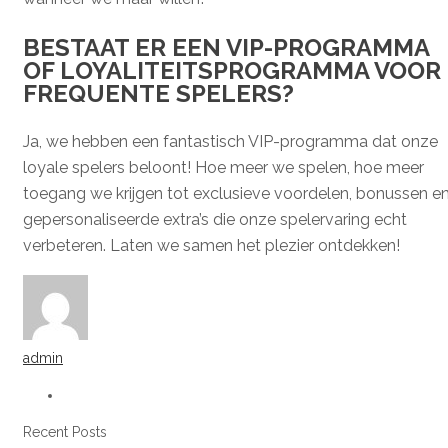
BESTAAT ER EEN VIP-PROGRAMMA
OF LOYALITEITSPROGRAMMA VOOR
FREQUENTE SPELERS?
Ja, we hebben een fantastisch VIP-programma dat onze
loyale spelers beloont! Hoe meer we spelen, hoe meer
toegang we krijgen tot exclusieve voordelen, bonussen e
gepersonaliseerde extra’s die onze spelervaring echt
verbeteren. Laten we samen het plezier ontdekken!
admin
Recent Posts