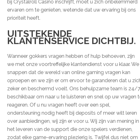
bij Crystalroll Casino inschrijft, moet u zich onbelemmerd
ervaren om te genieten, wetende dat uw ervaring bij ons
prioriteit heeft.
UITSTEKENDE
KLANTENSERVICE DICHTBIJ.
Wanneer gokkers vragen hebben of hulp behoeven, zijn
we met onze voortreffelijke klantendienst voor u klaar. We
snappen dat de wereld van online gaming vragen kan
oproepen en we zijn er om ervoor te garanderen dat u zic
zeker en beschermd voelt. Ons behulpzame team is 24/
beschikbaar om naar u te luisteren en snel op uw vragen t
reageren. Of u nu vragen heeft over een spel,
ondersteuning nodig heeft bij deposits of meer wilt leren
over aanbiedingen, wij zijn er voor u. Wij zijn van mening in
het leveren van de support die onze spelers verdienen,
zodat elke game-ervaring plezierig is. Twijfel dus niet om