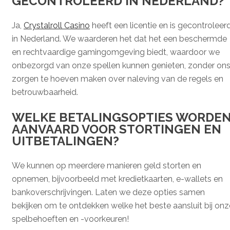
GECONTROLEERD IN NEDERLAND?
Ja,
Crystalroll Casino
heeft een licentie en is gecontroleer
in Nederland. We waarderen het dat het een beschermde
en rechtvaardige gamingomgeving biedt, waardoor we
onbezorgd van onze spellen kunnen genieten, zonder on
zorgen te hoeven maken over naleving van de regels en
betrouwbaarheid.
WELKE BETALINGSOPTIES WORDE
AANVAARD VOOR STORTINGEN EN
UITBETALINGEN?
We kunnen op meerdere manieren geld storten en
opnemen, bijvoorbeeld met kredietkaarten, e-wallets en
bankoverschrijvingen. Laten we deze opties samen
bekijken om te ontdekken welke het beste aansluit bij onz
spelbehoeften en -voorkeuren!