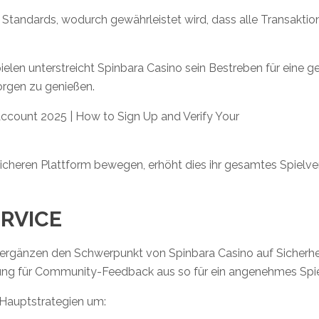
e Standards, wodurch gewährleistet wird, dass alle Transaktio
elen unterstreicht Spinbara Casino sein Bestreben für eine 
orgen zu genießen.
 sicheren Plattform bewegen, erhöht dies ihr gesamtes Spielv
RVICE
 ergänzen den Schwerpunkt von Spinbara Casino auf Sicherhei
ng für Community-Feedback aus so für ein angenehmes Spiel
 Hauptstrategien um: