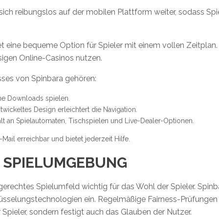
ch reibungslos auf der mobilen Plattform weiter, sodass Spiel
t eine bequeme Option für Spieler mit einem vollen Zeitplan
ssigen Online-Casinos nutzen.
sses von Spinbara gehören:
hne Downloads spielen.
twickeltes Design erleichtert die Navigation.
lt an Spielautomaten, Tischspielen und Live-Dealer-Optionen.
ail erreichbar und bietet jederzeit Hilfe.
 SPIELUMGEBUNG
erechtes Spielumfeld wichtig für das Wohl der Spieler. Spinbar
schlüsselungstechnologien ein. Regelmäßige Fairness-Prüfungen
r Spieler, sondern festigt auch das Glauben der Nutzer.