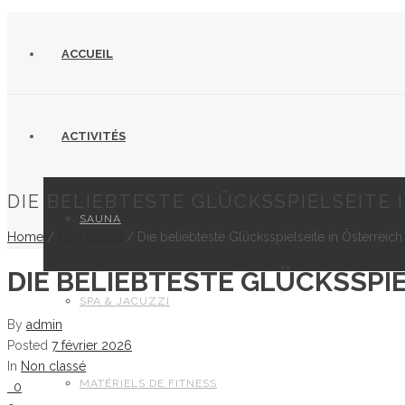
ACCUEIL
ACTIVITÉS
DIE BELIEBTESTE GLÜCKSSPIELSEITE 
SAUNA
Home
/
Non classé
/ Die beliebteste Glücksspielseite in Österreich 
DIE BELIEBTESTE GLÜCKSSPIE
SPA & JACUZZI
By
admin
Posted
7 février 2026
In
Non classé
MATÉRIELS DE FITNESS
0