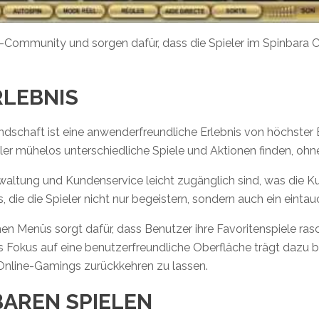
ommunity und sorgen dafür, dass die Spieler im Spinbara Ca
LEBNIS
dschaft ist eine anwenderfreundliche Erlebnis von höchster
ler mühelos unterschiedliche Spiele und Aktionen finden, ohne
rwaltung und Kundenservice leicht zugänglich sind, was die K
 die die Spieler nicht nur begeistern, sondern auch ein eintau
en Menüs sorgt dafür, dass Benutzer ihre Favoritenspiele ras
 Fokus auf eine benutzerfreundliche Oberfläche trägt dazu bei
s Online-Gamings zurückkehren zu lassen.
BAREN SPIELEN