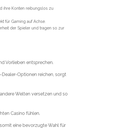
nd ihre Konten reibungslos zu
ekt für Gaming auf Achse.
heit der Spieler und tragen so zur
nd Vorlieben entsprechen.
e-Dealer-Optionen reichen, sorgt
in andere Welten versetzen und so
chten Casino fühlen.
somit eine bevorzugte Wahl für