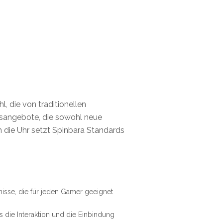
l, die von traditionellen
nusangebote, die sowohl neue
m die Uhr setzt Spinbara Standards
nisse, die für jeden Gamer geeignet
 die Interaktion und die Einbindung