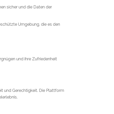
nen sicher und die Daten der
geschützte Umgebung, die es den
ergnügen und ihre Zufriedenheit
t und Gerechtigkeit. Die Plattform
erlebnis.