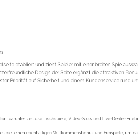
seite etabliert und zieht Spieler mit einer breiten Spielauswah
utzerfreundliche Design der Seite ergänzt die attraktiven Bo
ter Priorität auf Sicherheit und einem Kundenservice rund u
ten, darunter zeitlose Tischspiele, Video-Slots und Live-Dealer-Erleb
eispiel einen reichhaltigen Willkommensbonus und Freispiele, um das