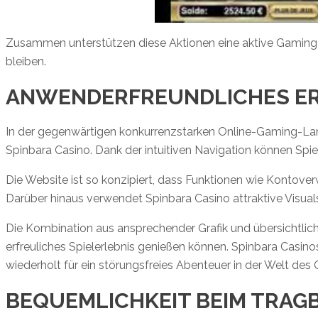
Zusammen unterstützen diese Aktionen eine aktive Gaming-C
bleiben.
ANWENDERFREUNDLICHES ER
In der gegenwärtigen konkurrenzstarken Online-Gaming-Lan
Spinbara Casino. Dank der intuitiven Navigation können Spie
Die Website ist so konzipiert, dass Funktionen wie Kontove
Darüber hinaus verwendet Spinbara Casino attraktive Visuals,
Die Kombination aus ansprechender Grafik und übersichtlich
erfreuliches Spielerlebnis genießen können. Spinbara Casinos
wiederholt für ein störungsfreies Abenteuer in der Welt de
BEQUEMLICHKEIT BEIM TRAG