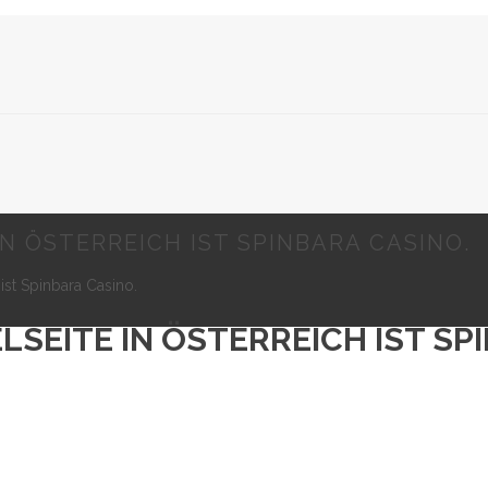
IN ÖSTERREICH IST SPINBARA CASINO.
ist Spinbara Casino.
LSEITE IN ÖSTERREICH IST SP