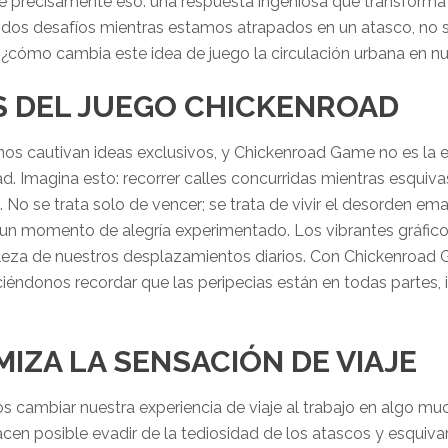
e precisamente eso: una respuesta ingeniosa que transforma
etenidos desafíos mientras estamos atrapados en un atasco, n
cómo cambia este idea de juego la circulación urbana en n
S DEL JUEGO CHICKENROAD
os cautivan ideas exclusivos, y Chickenroad Game no es la 
d. Imagina esto: recorrer calles concurridas mientras esquiv
 No se trata solo de vencer; se trata de vivir el desorden ema
un momento de alegría experimentado. Los vibrantes gráficos
raleza de nuestros desplazamientos diarios. Con Chickenroad
iéndonos recordar que las peripecias están en todas partes,
IZA LA SENSACIÓN DE VIAJE
os cambiar nuestra experiencia de viaje al trabajo en algo
cen posible evadir de la tediosidad de los atascos y esquivar 