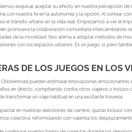
emos esquivar aceptar su efecto en nuestra percepción de la
ena con nuestra fe en la autonomía y la opción. Al sortear con
a el tránsito urbano en la vida real. Empezamos a ver el impor
ién promueve la colaboración comunitaria intercambiando re
tades de la movilidad. Nos anima a adoptar métodos de movili
xiones con los espacios urbanos. Es un juego, sí, pero tamb
RAS DE LOS JUEGOS EN LOS VI
 Chickenroad pueden estimular innovaciones emocionantes e
esafíos en directo, compitiendo contra otros viajeros o inclus
e transformar un viaje habitual en una excitante travesía.
pactar en nuestras elecciones de camino, quizás incluso contr
encia colectiva, reformulando con valentía los desplazamient
dad de configurar nuestra forma de conectar durante los despl