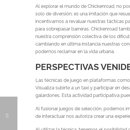
Al explorar el mundo de Chickenroad, no pod
solo de diversión; es una imitación que resu
incentivamos a revaluar nuestras tácticas par
para sobrepasar barreras. Chickenroad tamb
nuestra comprensión colectiva de los dificul
cambiando en última instancia nuestras cone
podemos reclamar en la vida urbana.
PERSPECTIVAS VENIDE
Las técnicas de juego en plataformas como
Visualiza subirte a un taxi y participar en d
galardones. Esta actividad participativa pued
Al fusionar juegos de selección, podemos im
de interactuar nos autoriza crear una experi
Al utilizar la técnica, tenemos el posibili