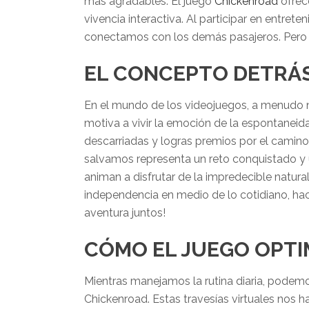
más agradables. El juego
Chickenroad
ofrec
vivencia interactiva. Al participar en entr
conectamos con los demás pasajeros. Pero ¿
EL CONCEPTO DETRÁ
En el mundo de los videojuegos, a menudo n
motiva a vivir la emoción de la espontaneida
descarriadas y logras premios por el camino.
salvamos representa un reto conquistado y 
animan a disfrutar de la impredecible natu
independencia en medio de lo cotidiano, hac
aventura juntos!
CÓMO EL JUEGO OPTIM
Mientras manejamos la rutina diaria, podem
Chickenroad. Estas travesías virtuales nos ha