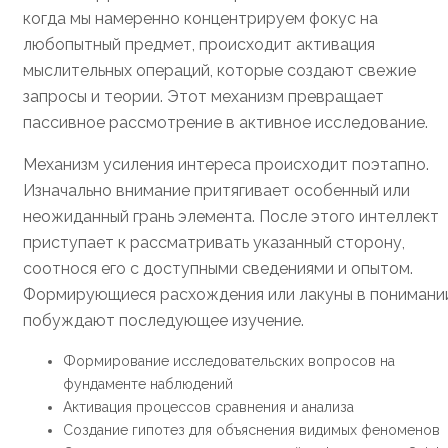
когда мы намеренно концентрируем фокус на
любопытный предмет, происходит активация
мыслительных операций, которые создают свежие
запросы и теории. Этот механизм превращает
пассивное рассмотрение в активное исследование.
Механизм усиления интереса происходит поэтапно.
Изначально внимание притягивает особенный или
неожиданный грань элемента. После этого интеллект
приступает к рассматривать указанный сторону,
соотнося его с доступными сведениями и опытом.
Формирующиеся расхождения или лакуны в понимани
побуждают последующее изучение.
Формирование исследовательских вопросов на
фундаменте наблюдений
Активация процессов сравнения и анализа
Создание гипотез для объяснения видимых феноменов