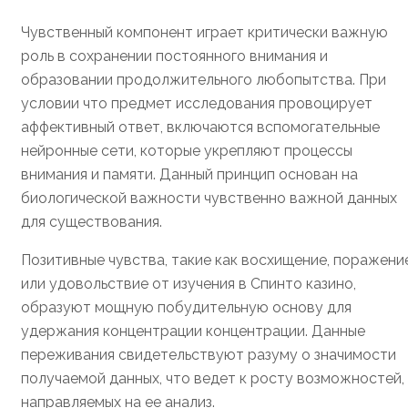
Чувственный компонент играет критически важную
роль в сохранении постоянного внимания и
образовании продолжительного любопытства. При
условии что предмет исследования провоцирует
аффективный ответ, включаются вспомогательные
нейронные сети, которые укрепляют процессы
внимания и памяти. Данный принцип основан на
биологической важности чувственно важной данных
для существования.
Позитивные чувства, такие как восхищение, поражени
или удовольствие от изучения в Спинто казино,
образуют мощную побудительную основу для
удержания концентрации концентрации. Данные
переживания свидетельствуют разуму о значимости
получаемой данных, что ведет к росту возможностей,
направляемых на ее анализ.