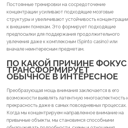
Постоянные тренировки на сосредоточение
концентрации усиливают подходящие мозговые
структуры и увеличивают устойчивость концентраци
к внешним помехам. Это формирует подходящие
предпосылки для поддержания продолжительного
увлечения даже к комплексным (Spinto casino) или
вначале неинтересным предметам.
ПО КАКОЙ ПРИЧИНЕ ФОКУС
ТРАНСФОРМИРУЕТ
ОБЫЧНОЕ В ИНТЕРЕСНОЕ
Преобразующая мощь внимания заключается в его
возможности выявлять латентную многоаспектность 
прекрасность даже в самых повседневных процессах.
Когда мы концентрируем направленное внимание на
привычные объекты, мы становимся способными
обнаруживать подробности, схемы и отношения,