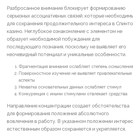
Разбросанное внимание блокирует формированию
серьезных ассоциативных связей, которые необходим
для сохранения продолжительного интереса в Спинто
казино. Неглубокое ознакомление с элементом не
образует необходимой побуждения для
последующего познания, поскольку не выявляет его
неочевидный потенциал и уникальные особенности.
Фрагментация внимания ослабляет степень осмысления
Поверхностное изучение не выявляет привлекательные
аспекты
Нехватка основательных данных ослабляет стимул
Конкуренция с иными стимулами отвлекает средства
Направление концентрации создает обстоятельства
для формирования положения абсолютного
вовлечения в работу. В указанном положении интерес
естественным образом сохраняется и укрепляется,