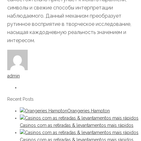
символы и свежие способы интерпретации
наблюдаемого. Данный механизм преобразует
рутинное восприятие в творческое исследование,
насыщая каждодневную реальность значением и
интересом.
admin
Recent Posts
Orangeries Hampton
Casinos com as retiradas & levantamentos mais rápidos
Casinos com as retiradas & levantamentos mais rápidos