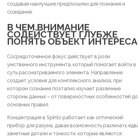
создавая наилучшие предпосылки для познания и
созидания.
В ЧЕМ ВНИМАНИЕ
СОДЕЙСТВУЕТ ГЛУБЖЕ
ПОНЯТЬ ОБЪЕКТ ИНТЕРЕСА
Сосредоточенное фокус действует в роли
умственного инструмента, который помогает войти в
суть рассматриваемого элемента. Направление
создает условия для комплексного анализа, при
котором сознание поэтапно изучает различные
стороны данных – от поверхностных особенностей до
основных правил.
Концентрация в Spinto работает как оптический
прибор для разума, давая возможность различать едв
заметные детали и тонкости, которые являются