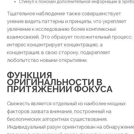
Стимул к поискам дополнительной информации в Spint
Тщательное наблюдение также совершенствует
умение видеть паттерны и принципы, что укрепляет
увлечение к исследованию более комплексных
взаимосвязей. Это образует положительный процесс:
интерес концентрирует концентрацию, а
концентрация, в свою сторону, подкрепляет
любопытство новыми открытиями.
ФУНКЦИЯ
ОРИГИНАЛЬНОСТИ В
ПРИТЯЖЕНИИ ФОКУСА
Свежесть является отдельный из наиболее мощных
факторов захвата внимания, построенный на
биологических алгоритмах существования.
Индивидуальный разум ориентирован на обнаружени