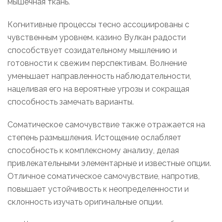
мышечная ткань.
Когнитивные процессы тесно ассоциированы с
чувственным уровнем. казино Вулкан радости
способствует созидательному мышлению и
готовности к свежим перспективам. Волнение
уменьшает направленность наблюдательности,
нацеливая его на вероятные угрозы и сокращая
способность замечать варианты.
Соматическое самочувствие также отражается на
степень размышления. Истощение ослабляет
способность к комплексному анализу, делая
привлекательными элементарные и известные опции.
Отличное соматическое самочувствие, напротив,
повышает устойчивость к неопределенности и
склонность изучать оригинальные опции.