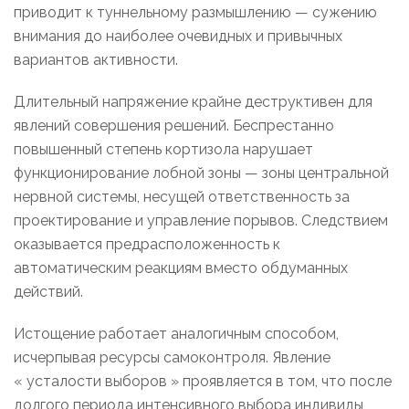
приводит к туннельному размышлению — сужению
внимания до наиболее очевидных и привычных
вариантов активности.
Длительный напряжение крайне деструктивен для
явлений совершения решений. Беспрестанно
повышенный степень кортизола нарушает
функционирование лобной зоны — зоны центральной
нервной системы, несущей ответственность за
проектирование и управление порывов. Следствием
оказывается предрасположенность к
автоматическим реакциям вместо обдуманных
действий.
Истощение работает аналогичным способом,
исчерпывая ресурсы самоконтроля. Явление
« усталости выборов » проявляется в том, что после
долгого периода интенсивного выбора индивиды