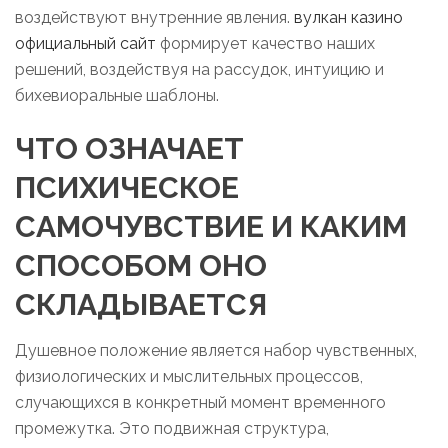
воздействуют внутренние явления.
вулкан казино
официальный сайт
формирует качество наших
решений, воздействуя на рассудок, интуицию и
бихевиоральные шаблоны.
ЧТО ОЗНАЧАЕТ
ПСИХИЧЕСКОЕ
САМОЧУВСТВИЕ И КАКИМ
СПОСОБОМ ОНО
СКЛАДЫВАЕТСЯ
Душевное положение является набор чувственных,
физиологических и мыслительных процессов,
случающихся в конкретный момент временного
промежутка. Это подвижная структура,