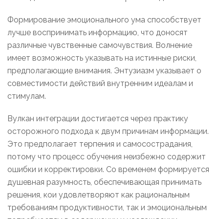
Формирование эмоционального ума способствует
лучше воспринимать информацию, что доносят
различные чувственные самочувствия. Волнение
имеет возможность указывать на истинные риски,
предполагающие внимания. Энтузиазм указывает о
совместимости действий внутренним идеалам и
стимулам.
Вулкан интеграции достигается через практику
осторожного подхода к двум причинам информации.
Это предполагает терпения и самосострадания,
потому что процесс обучения неизбежно содержит
ошибки и корректировки. Со временем формируется
душевная разумность, обеспечивающая принимать
решения, кои удовлетворяют как рациональным
требованиям продуктивности, так и эмоциональным