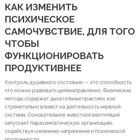
КАК ИЗМЕНИТЬ
ПСИХИЧЕСКОЕ
САМОЧУВСТВИЕ, ДЛЯ ТОГО
ЧТОБЫ
ФУНКЦИОНИРОВАТЬ
ПРОДУКТИВНЕЕ
Контроль душевного состояния — это способность,
что можно развивать целенаправленно. Физические
методы содержат дыхательные практики, кои
стремительно влияют на деятельность нервной
системы. Основательное животное вентиляция
запускает парасимпатическую организацию,
содействуя снижению напряжения и психической
прозрачности.