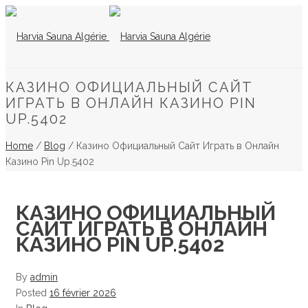
КАЗИНО ОФИЦИАЛЬНЫЙ САЙТ
ИГРАТЬ В ОНЛАЙН КАЗИНО PIN
UP.5402
Home
/
Blog
/ Казино Официальный Сайт Играть в Онлайн
Казино Pin Up.5402
КАЗИНО ОФИЦИАЛЬНЫЙ
САЙТ ИГРАТЬ В ОНЛАЙН
КАЗИНО PIN UP.5402
By
admin
Posted
16 février 2026