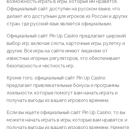
возможность играть в игры, которые им нравятся.
Официальный сайт доступен на русском языке, что
делает его доступным для игроков из России и других
стран, где русский язык является официальным.
Официальный сайт Pin Up Casino предлагает широкий
выбор игр, включая слоты, карточные игры, рулетку и
другие. Все игры на сайте имеют лицензии от
известных игорных регуляторов, что обеспечивает
безопасность и честность игр.
Кроме того, официальный сайт Pin Up Casino
предлагает привлекательные бонусы и программы
лояльности, которые помогут вам начать играть и
получать выгоды из вашего игрового времени.
Если вы ищете официальный сайт Pin Up Casino, то вы
можете начать играть в игры, которые вам нравятся, и
получать выгоды из вашего игрового времени. Начните