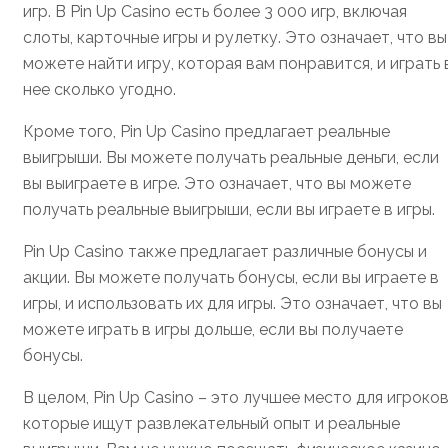
игр. В Pin Up Casino есть более 3 000 игр, включая
слоты, карточные игры и рулетку. Это означает, что вы
можете найти игру, которая вам понравится, и играть 
нее сколько угодно.
Кроме того, Pin Up Casino предлагает реальные
выигрыши. Вы можете получать реальные деньги, если
вы выиграете в игре. Это означает, что вы можете
получать реальные выигрыши, если вы играете в игры.
Pin Up Casino также предлагает различные бонусы и
акции. Вы можете получать бонусы, если вы играете в
игры, и использовать их для игры. Это означает, что вы
можете играть в игры дольше, если вы получаете
бонусы.
В целом, Pin Up Casino – это лучшее место для игроков
которые ищут развлекательный опыт и реальные