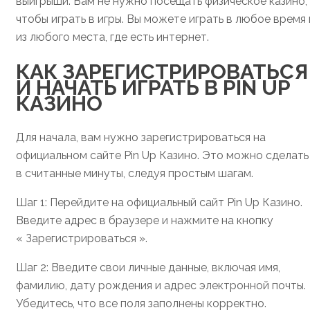
выигрыши. Вам не нужно посещать физическое казино,
чтобы играть в игры. Вы можете играть в любое время 
из любого места, где есть интернет.
КАК ЗАРЕГИСТРИРОВАТЬСЯ
И НАЧАТЬ ИГРАТЬ В PIN UP
КАЗИНО
Для начала, вам нужно зарегистрироваться на
официальном сайте Pin Up Казино. Это можно сделать
в считанные минуты, следуя простым шагам.
Шаг 1: Перейдите на официальный сайт Pin Up Казино.
Введите адрес в браузере и нажмите на кнопку
« Зарегистрироваться ».
Шаг 2: Введите свои личные данные, включая имя,
фамилию, дату рождения и адрес электронной почты.
Убедитесь, что все поля заполнены корректно.