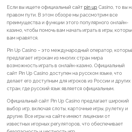
Если вы ищете официальный сайт
pin up
Casino, то вы н
правом пути. В этом обзоре мы рассмотрим все
преимущества и функции этого популярного онлайн-
казино, чтобы помочь вам начать играть в игры, которы
вам нравятся.
Pin Up Casino – это международный оператор, которы
предлагает игрокам из многих стран мира
возможность играть в онлайн-казино. Официальный
сайт Pin Up Casino доступен на русском языке, что
делает его доступным для игроков из России и других
стран, где русский язык является официальным.
Официальный сайт Pin Up Casino предлагает широкий
выбор игр, включая слоты, карточные игры, рулетку и
другие. Все игры на сайте имеют лицензии от
известных игорных регуляторов, что обеспечивает
безопасность и честность игр.