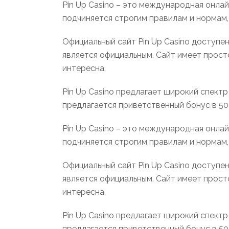
Pin Up Casino – это международная онлай
подчиняется строгим правилам и нормам,
Официальный сайт Pin Up Casino доступен 
является официальным. Сайт имеет просто
интересна.
Pin Up Casino предлагает широкий спект
предлагается приветственный бонус в 50
Pin Up Casino – это международная онлай
подчиняется строгим правилам и нормам,
Официальный сайт Pin Up Casino доступен 
является официальным. Сайт имеет просто
интересна.
Pin Up Casino предлагает широкий спект
предлагается приветственный бонус в 50