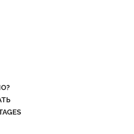
NO?
АТЬ
TAGES