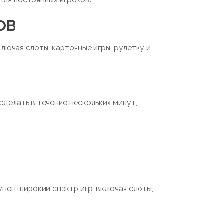
ОВ
ключая слоты, карточные игры, рулетку и
сделать в течение нескольких минут,
упен широкий спектр игр, включая слоты,