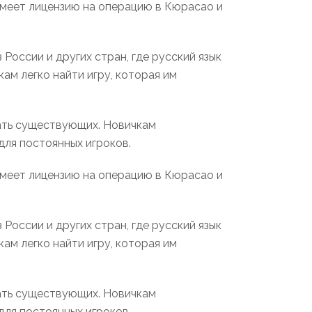
 имеет лицензию на операцию в Кюрасао и
 России и других стран, где русский язык
ам легко найти игру, которая им
жать существующих. Новичкам
для постоянных игроков.
 имеет лицензию на операцию в Кюрасао и
 России и других стран, где русский язык
ам легко найти игру, которая им
жать существующих. Новичкам
для постоянных игроков.