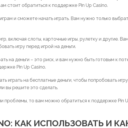
вам стоит обратиться к поддержке Pin Up Casino.
играм и сможете начать играть. Вам нужно только выбрать
гр, включая слоты, карточные игры, рулетку и другие. Ва
овать игру перед игрой на деньги.
ть на деньги – это риск, и вам нужно быть готовым к поте
держке Pin Up Casino.
ть играть на бесплатные деньги, чтобы попробовать игру
сли вы решите это сделать.
ли проблемы, то вам можно обратиться к поддержке Pin U
INO: КАК ИСПОЛЬЗОВАТЬ И К