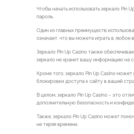
Чтобы начать использовать зеркало Pin Up
пароль.
Один из главных преимуществ использован
означает, что вы можете играть в любое в
Зеркало Pin Up Casino также обеспечива
зеркало не хранит вашу информацию на св
Кроме того, зеркало Pin Up Casino может
блокировки доступа к сайту в вашей стра
В целом, зеркало Pin Up Casino – это отл
дополнительную безопасность и конфиде
Также, зеркало Pin Up Casino может помоч
не теряя времени.