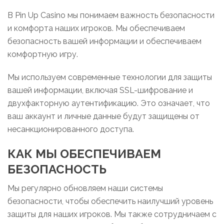
В Pin Up Casino мы понимаем важность безопасности
и комфорта наших игроков. Мы обеспечиваем
безопасность вашей информации и обеспечиваем
комфортную игру.
Мы используем современные технологии для защиты
вашей информации, включая SSL-шифрование и
двухфакторную аутентификацию. Это означает, что
ваш аккаунт и личные данные будут защищены от
несанкционированного доступа.
КАК МЫ ОБЕСПЕЧИВАЕМ
БЕЗОПАСНОСТЬ
Мы регулярно обновляем наши системы
безопасности, чтобы обеспечить наилучший уровень
защиты для наших игроков. Мы также сотрудничаем с