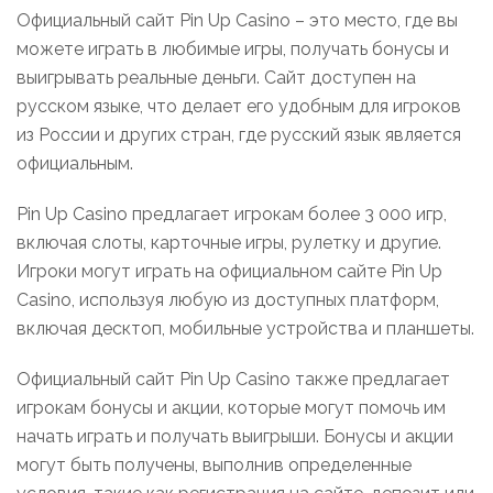
Официальный сайт Pin Up Casino – это место, где вы
можете играть в любимые игры, получать бонусы и
выигрывать реальные деньги. Сайт доступен на
русском языке, что делает его удобным для игроков
из России и других стран, где русский язык является
официальным.
Pin Up Casino предлагает игрокам более 3 000 игр,
включая слоты, карточные игры, рулетку и другие.
Игроки могут играть на официальном сайте Pin Up
Casino, используя любую из доступных платформ,
включая десктоп, мобильные устройства и планшеты.
Официальный сайт Pin Up Casino также предлагает
игрокам бонусы и акции, которые могут помочь им
начать играть и получать выигрыши. Бонусы и акции
могут быть получены, выполнив определенные