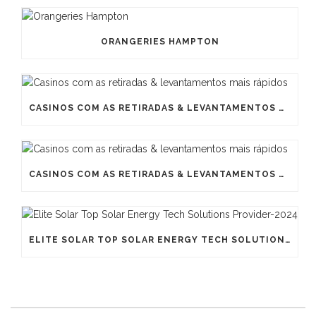
ORANGERIES HAMPTON
CASINOS COM AS RETIRADAS & LEVANTAMENTOS MAIS RÁPIDOS
CASINOS COM AS RETIRADAS & LEVANTAMENTOS MAIS RÁPIDOS
ELITE SOLAR TOP SOLAR ENERGY TECH SOLUTIONS PROVIDER-2024