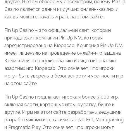
другие. В этом обзоре мы рассмотрим, почему Pin Up
Casino является одним из лучших онлайн-казино, и
как вы можете начать играть на этом сайте.
Pin Up Casino – это официальный сайт, который
принадлежит компании Pin Up N.V., которая
зарегистрирована на Кюрасао. Компания Pin Up N.V.
имеет лицензию на проведение онлайн-игр, выдана
Комиссией по регулированию и лицензированию
азартных игр Кюрасао. Это означает, что игроки
могут быть уверены в безопасности и честности игр
на этом сайте.
Pin Up Casino предлагает игрокам более 3 000 игр,
включая слоты, карточные игры, рулетку, бинго и
другие. Игры на этом сайте разработаны ведущими
разработчиками игр, такими как NetEnt, Microgaming
и Pragmatic Play. Это означает, что игроки могут