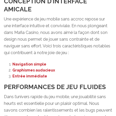
CONCEPTION D’INTERFACE
AMICALE
Une expérience de jeu mobile sans accroc repose sur
une interface intuitive et conviviale. En nous plongeant
dans Mafia Casino, nous avons aimé la façon dont son
design nous permet de jouer sans contrainte et de
naviguer sans effort. Voici trois caractéristiques notables
qui contribuent à notre joie de jeu :
Navigation simple
Graphismes audacieux
Entrée immédiate
PERFORMANCES DE JEU FLUIDES
Dans l’univers rapide du jeu mobile, une jouabilité sans
heurts est essentielle pour un plaisir optimal. Nous
savons combien les ralentissements et les bugs peuvent