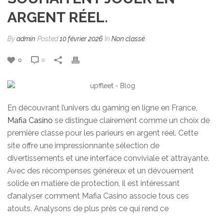
ARGENT RÉEL.
By
admin
Posted
10 février 2026
In
Non classé
0
0
En découvrant l’univers du gaming en ligne en France,
Mafia Casino
se distingue clairement comme un choix de
première classe pour les parieurs en argent réel. Cette
site offre une impressionnante sélection de
divertissements et une interface conviviale et attrayante.
Avec des récompenses généreux et un dévouement
solide en matière de protection, il est intéressant
d’analyser comment Mafia Casino associe tous ces
atouts. Analysons de plus près ce qui rend ce