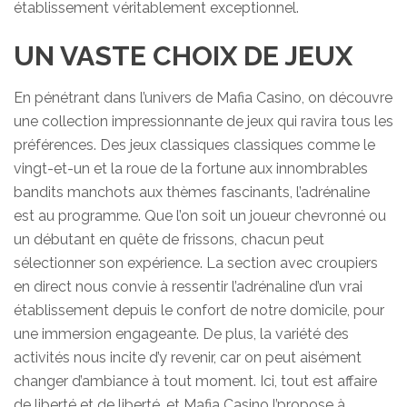
établissement véritablement exceptionnel.
UN VASTE CHOIX DE JEUX
En pénétrant dans l’univers de Mafia Casino, on découvre
une collection impressionnante de jeux qui ravira tous les
préférences. Des jeux classiques classiques comme le
vingt-et-un et la roue de la fortune aux innombrables
bandits manchots aux thèmes fascinants, l’adrénaline
est au programme. Que l’on soit un joueur chevronné ou
un débutant en quête de frissons, chacun peut
sélectionner son expérience. La section avec croupiers
en direct nous convie à ressentir l’adrénaline d’un vrai
établissement depuis le confort de notre domicile, pour
une immersion engageante. De plus, la variété des
activités nous incite d’y revenir, car on peut aisément
changer d’ambiance à tout moment. Ici, tout est affaire
de liberté et de liberté, et Mafia Casino l’propose à