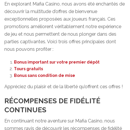
En explorant Mafia Casino, nous avons été enchantés de
découvrir la multitude d’offres de bienvenue
exceptionnelles proposées aux joueurs français. Ces
promotions améliorent véritablement notre expérience
de jeu et nous permettent de nous plonger dans des
parties captivantes. Voici trois offres principales dont
nous pouvons profiter :
Bonus important sur votre premier dépôt
Tours gratuits
Bonus sans condition de mise
Appréciez du plaisir et de la liberté qu’offrent ces offres !
RÉCOMPENSES DE FIDÉLITÉ
CONTINUES
En continuant notre aventure sur Mafia Casino, nous
sommes ravis de découvrir les récompenses de fidélité