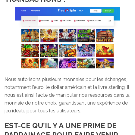
Nous autorisons plusieurs monnaies pour les échanges,
notamment l’euro, le dollar américain et la livre sterling. Il
nous est ainsi facile de manipuler nos ressources dans la
monnaie de notre choix, garantissant une expérience de
jeu idéale pour tous les utilisateurs.
EST-CE QU’IL Y A UNE PRIME DE
PARRAINAGE POUR FAIRE VENIR