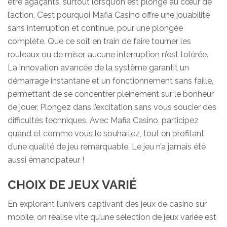
être agaçants, surtout lorsqu’on est plongé au cœur de
l’action. C’est pourquoi Mafia Casino offre une jouabilité
sans interruption et continue, pour une plongée
complète. Que ce soit en train de faire tourner les
rouleaux ou de miser, aucune interruption n’est tolérée.
La innovation avancée de la système garantit un
démarrage instantané et un fonctionnement sans faille,
permettant de se concentrer pleinement sur le bonheur
de jouer. Plongez dans l’excitation sans vous soucier des
difficultés techniques. Avec Mafia Casino, participez
quand et comme vous le souhaitez, tout en profitant
d’une qualité de jeu remarquable. Le jeu n’a jamais été
aussi émancipateur !
CHOIX DE JEUX VARIÉ
En explorant l’univers captivant des jeux de casino sur
mobile, on réalise vite qu’une sélection de jeux variée est