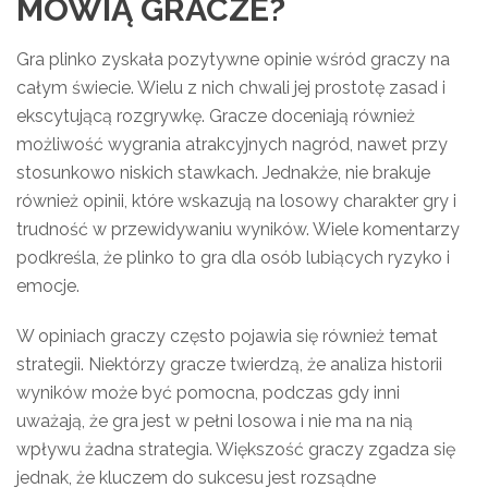
MÓWIĄ GRACZE?
Gra plinko zyskała pozytywne opinie wśród graczy na
całym świecie. Wielu z nich chwali jej prostotę zasad i
ekscytującą rozgrywkę. Gracze doceniają również
możliwość wygrania atrakcyjnych nagród, nawet przy
stosunkowo niskich stawkach. Jednakże, nie brakuje
również opinii, które wskazują na losowy charakter gry i
trudność w przewidywaniu wyników. Wiele komentarzy
podkreśla, że plinko to gra dla osób lubiących ryzyko i
emocje.
W opiniach graczy często pojawia się również temat
strategii. Niektórzy gracze twierdzą, że analiza historii
wyników może być pomocna, podczas gdy inni
uważają, że gra jest w pełni losowa i nie ma na nią
wpływu żadna strategia. Większość graczy zgadza się
jednak, że kluczem do sukcesu jest rozsądne