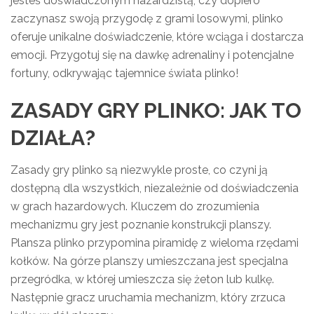
jesteś doświadczonym hazardzistą, czy dopiero
zaczynasz swoją przygodę z grami losowymi, plinko
oferuje unikalne doświadczenie, które wciąga i dostarcza
emocji. Przygotuj się na dawkę adrenaliny i potencjalne
fortuny, odkrywając tajemnice świata plinko!
ZASADY GRY PLINKO: JAK TO
DZIAŁA?
Zasady gry plinko są niezwykle proste, co czyni ją
dostępną dla wszystkich, niezależnie od doświadczenia
w grach hazardowych. Kluczem do zrozumienia
mechanizmu gry jest poznanie konstrukcji planszy.
Plansza plinko przypomina piramidę z wieloma rzędami
kołków. Na górze planszy umieszczana jest specjalna
przegródka, w której umieszcza się żeton lub kulkę.
Następnie gracz uruchamia mechanizm, który zrzuca