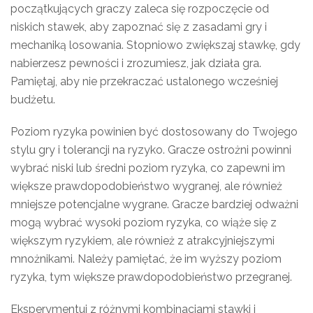
początkujących graczy zaleca się rozpoczęcie od
niskich stawek, aby zapoznać się z zasadami gry i
mechaniką losowania. Stopniowo zwiększaj stawkę, gdy
nabierzesz pewności i zrozumiesz, jak działa gra.
Pamiętaj, aby nie przekraczać ustalonego wcześniej
budżetu.
Poziom ryzyka powinien być dostosowany do Twojego
stylu gry i tolerancji na ryzyko. Gracze ostrożni powinni
wybrać niski lub średni poziom ryzyka, co zapewni im
większe prawdopodobieństwo wygranej, ale również
mniejsze potencjalne wygrane. Gracze bardziej odważni
mogą wybrać wysoki poziom ryzyka, co wiąże się z
większym ryzykiem, ale również z atrakcyjniejszymi
mnożnikami. Należy pamiętać, że im wyższy poziom
ryzyka, tym większe prawdopodobieństwo przegranej.
Eksperymentuj z różnymi kombinacjami stawki i