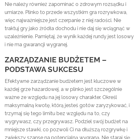
Nie należy również zapominać o zdrowym rozsądku i
umiarze. Plinko to przede wszystkim gra rozrywkowa,
więc najważniejsze jest czerpanie z niej radości. Nie
traktuj gry jako źródła dochodu i nie daj się wciągnąć w
uzależnienie. Pamiętaj, że wynik każdej rundy jest losowy
i nie ma gwarancji wygranej.
ZARZĄDZANIE BUDŻETEM –
PODSTAWA SUKCESU
Efektywne zarządzanie budżetem jest kluczowe w
każdej grze hazardowej, a w plinko jest szczególnie
ważne ze względu na jej losowy charakter. Określ
maksymalną kwotę, którą jesteś gotów zaryzykować, i
trzymaj się tego limitu bez względu na to, czy
wygrywasz, czy przegrywasz. Podziel swój budżet na
mniejsze stawki, co pozwoli Ci na dłuższą rozgrywkę i
zwiększy szanse na potencjalną wygraną. Nie staraj się