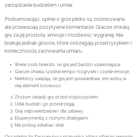
zarządzanie budżetem i umiar.
Podsumowując, opinie o grze plinko są zróżnicowane,
ale przeważają pozytywne komentarze. Gracze chwalą
grę za jej prostotę, emocje i możliwość wygranej. Nie
brakuje jednak głosów, które ostrzegają przed ryzykiem i
koniecznością zachowania umiaru.
Wiele osób twierdzi, że gra jest bardzo uzależniająca.
Gracze chwalą szybkie tempo rozgrywki i częste emocje.
Niektórzy uważają, że gra jest sprawiedliwa, inni widzą w
niej element losowości.
Zrozum zasady gry przed rozpoczęciem.
Ustal budżet i go przestrzegaj.
Graj odpowiedzialnie i dla zabawy.
Eksperymentuj z różnymi strategiami.
Nie próbuj odrabiać strat.
Gra plinko to fascynująca rozrywka, która oferuje emocje