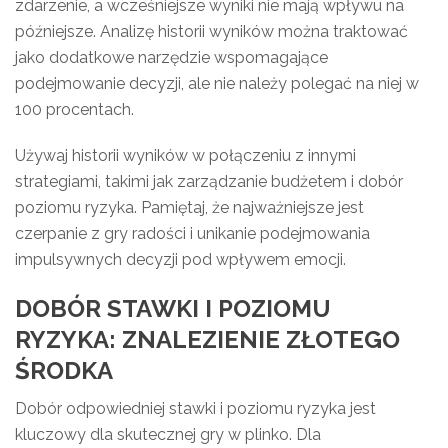
zdarzenie, a wcześniejsze wyniki nie mają wpływu na
późniejsze. Analizę historii wyników można traktować
jako dodatkowe narzędzie wspomagające
podejmowanie decyzji, ale nie należy polegać na niej w
100 procentach.
Używaj historii wyników w połączeniu z innymi
strategiami, takimi jak zarządzanie budżetem i dobór
poziomu ryzyka. Pamiętaj, że najważniejsze jest
czerpanie z gry radości i unikanie podejmowania
impulsywnych decyzji pod wpływem emocji.
DOBÓR STAWKI I POZIOMU
RYZYKA: ZNALEZIENIE ZŁOTEGO
ŚRODKA
Dobór odpowiedniej stawki i poziomu ryzyka jest
kluczowy dla skutecznej gry w plinko. Dla