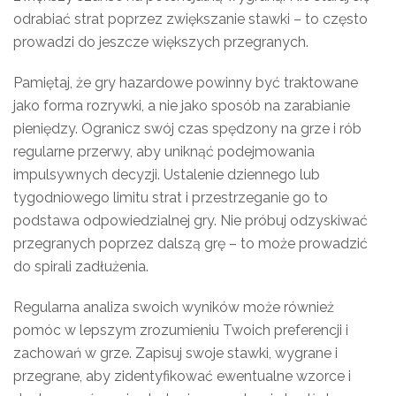
odrabiać strat poprzez zwiększanie stawki – to często
prowadzi do jeszcze większych przegranych.
Pamiętaj, że gry hazardowe powinny być traktowane
jako forma rozrywki, a nie jako sposób na zarabianie
pieniędzy. Ogranicz swój czas spędzony na grze i rób
regularne przerwy, aby uniknąć podejmowania
impulsywnych decyzji. Ustalenie dziennego lub
tygodniowego limitu strat i przestrzeganie go to
podstawa odpowiedzialnej gry. Nie próbuj odzyskiwać
przegranych poprzez dalszą grę – to może prowadzić
do spirali zadłużenia.
Regularna analiza swoich wyników może również
pomóc w lepszym zrozumieniu Twoich preferencji i
zachowań w grze. Zapisuj swoje stawki, wygrane i
przegrane, aby zidentyfikować ewentualne wzorce i