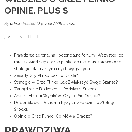
OPINIE, PLUS S
By
admin
Posted
12 février 2026
In
Post
0
0
Prawdziwa adrenalina i potencjalne fortuny: Wszystko, co
musisz wiedzieć o grze plinko opinie, plus sprawdzone
strategie dla maksymalnych wygranych.
Zasady Gry Plinko: Jak To Działa?
Strategie w Grze Plinko: Jak Zwiększyć Swoje Szanse?
Zarządzanie Budżetem – Podstawa Sukcesu
Analiza Historii Wyników: Czy To Się Opłaca?
Dobór Stawki i Poziomu Ryzyka: Znalezienie Złotego
Środka
Opinie o Grze Plinko: Co Mówią Gracze?
PRAWDZIWA