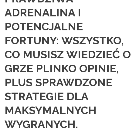
ADRENALINA I
POTENCJALNE
FORTUNY: WSZYSTKO,
CO MUSISZ WIEDZIEĆ O
GRZE PLINKO OPINIE,
PLUS SPRAWDZONE
STRATEGIE DLA
MAKSYMALNYCH
WYGRANYCH.