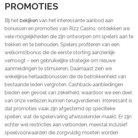
PROMOTIES
Bij het
bekijken
van het interessante aanbod aan
bonussen en promoties van Rizz Casino, ontdekken we
vele mogelijkheden die zijn ontworpen om spelers aan te
trekken en te behouden. Spelers profiteren van een
welkomstbonus die de eerste storting aanzienlijk
verhoogt – een gebruikelijke strategie om nieuwe
aanmeldingen te stimuleren. Daarnaast zien we
wekelijkse herlaadbonussen die de betrokkenheid van
bestaande leden vergroten. Cashback-aanbiedingen
bieden een gevoel van zekerheid, waardoor we een deel
van onze verliezen kunnen terugverdienen. Interessant is
dat promoties vaak zijn afgestemd op specifieke
spellen, wat de spelervaring afwisselender maakt. Er zijn
echter wel restricties aan verbonden, meestal inclusief
speelvoorwaarden die zorgvuldig moeten worden