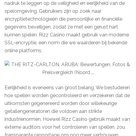
nadruk te leggen op de veiligheid en eerlijkheid van de
spelomgeving. Gebruikers zijn op zoek naar
encryptietechnologieën die persoonlijke en financiële
gegevens beveiligen, zodat ze met een gerust hart
kunnen spelen. Rizz Casino maakt gebruik van moderne
SSL-encryptie, een norm die we waarderen bij bekende
online platforms.
Eerlijkheid is eveneens van groot belang. We bestuderen
hoe spellen worden gecontroleerd en verzekeren dat de
uitkomsten gegenereerd worden door willekeurige
getallengeneratoren die voldoen aan strikte
industrienormen. Hoewel Rizz Casino gebruik maakt van
externe auditors voor het controleren van spellen, zou
transparante rapportage ons nog meer vertrouwen