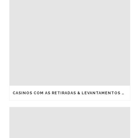
CASINOS COM AS RETIRADAS & LEVANTAMENTOS MAIS RÁPIDOS