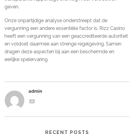
geven.
Onze onpartijdige analyse onderstreept dat de
vergunning een andere essentiële factor is. Rizz Casino
heeft een vergunning van een geaccrediteerde autoriteit
en voldoet daarmee aan strenge regelgeving. Samen
dragen deze aspecten bij aan een beschermde en
eerlijke spelervaring.
admin
RECENT POSTS