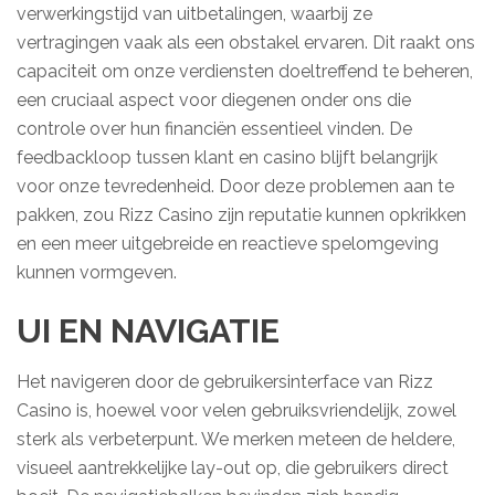
verwerkingstijd van uitbetalingen, waarbij ze
vertragingen vaak als een obstakel ervaren. Dit raakt ons
capaciteit om onze verdiensten doeltreffend te beheren,
een cruciaal aspect voor diegenen onder ons die
controle over hun financiën essentieel vinden. De
feedbackloop tussen klant en casino blijft belangrijk
voor onze tevredenheid. Door deze problemen aan te
pakken, zou Rizz Casino zijn reputatie kunnen opkrikken
en een meer uitgebreide en reactieve spelomgeving
kunnen vormgeven.
UI EN NAVIGATIE
Het navigeren door de gebruikersinterface van Rizz
Casino is, hoewel voor velen gebruiksvriendelijk, zowel
sterk als verbeterpunt. We merken meteen de heldere,
visueel aantrekkelijke lay-out op, die gebruikers direct