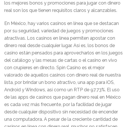
los mejores bonos y promociones para jugar con dinero
real son los que tienen requisitos claros y alcanzables.
En México, hay varios casinos en línea que se destacan
por su seguridad, variedad de juegos y promociones
atractivas. Los casinos en línea permiten apostar con
dinero real desde cualquier lugar. Así es, los bonos de
casino están pensados para aprovecharlos en los juegos
del catálogo y las mesas de cartas o el casino en vivo
con crupieres en directo. Spin Casino es el mejor
valorado de aquellos casinos con dinero real de nuestra
lista, por brindar un bono atractivo, una app para iOS,
Android y Windows, así como un RTP de 97.73%. El uso
de las apps de casinos que pagan dinero real en México
es cada vez más frecuente, por la facilidad de jugar
desde cualquier dispositivo sin necesidad de encender
una computadora. A pesar de la creciente cantidad de
casinos en línea con dinero real, muchos no satisfacen