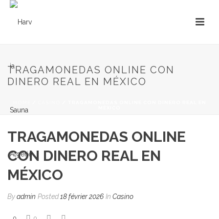
TRAGAMONEDAS ONLINE CON
DINERO REAL EN MÉXICO
HOME
/
CASINO
/ TRAGAMONEDAS ONLINE CON DINERO REAL EN
MÉXICO
TRAGAMONEDAS ONLINE
CON DINERO REAL EN
MÉXICO
By
admin
Posted
18 février 2026
In
Casino
0
0