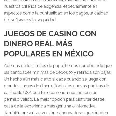
nuestros criterios de exigencia, especialmente en
aspectos como la puntualidad en los pagos, la calidad
del software y la seguridad.
JUEGOS DE CASINO CON
DINERO REAL MÁS
POPULARES EN MÉXICO
Además de los límites de pago, hemos corroborado que
las cantidades mínimas de depósito y retirada son bajas.
Un hecho aún más cierto si cabe cuando se juega con
grandes sumas de dinero. Todas las nuevas páginas de
casino de USA que te recomendamos poseen un
permiso válido. La mejor opción para disfrutar desde
casa de la experiencia más genuina e interactiva.
También presentan versiones innovadoras que añaden