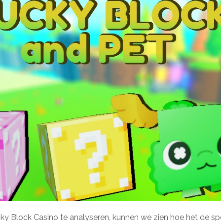
 Block Casino te analyseren, kunnen we zien hoe het de sp