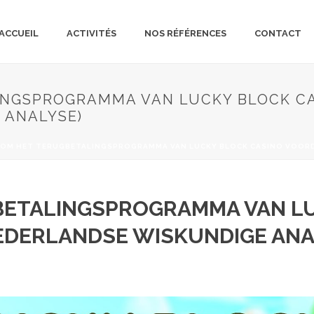
ACCUEIL
ACTIVITÉS
NOS RÉFÉRENCES
CONTACT
NGSPROGRAMMA VAN LUCKY BLOCK CA
 ANALYSE)
OM HET TERUGBETALINGSPROGRAMMA VAN LUCKY BLOCK CASINO VOORDE
ETALINGSPROGRAMMA VAN LU
EDERLANDSE WISKUNDIGE ANA