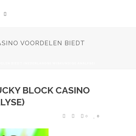
SINO VOORDELEN BIEDT
LEN BIEDT (NEDERLANDSE WISKUNDIGE ANALYSE)
CKY BLOCK CASINO
LYSE)
0
0