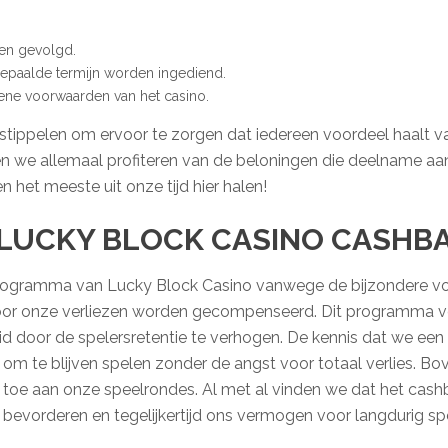
den gevolgd.
epaalde termijn worden ingediend.
ene voorwaarden van het casino.
 stippelen om ervoor te zorgen dat iedereen voordeel haalt
nen we allemaal profiteren van de beloningen die deelname a
het meeste uit onze tijd hier halen!
 LUCKY BLOCK CASINO CASH
programma van Lucky Block Casino vanwege de bijzondere voo
door onze verliezen worden gecompenseerd. Dit programma ver
d door de spelersretentie te verhogen. De kennis dat we ee
g om te blijven spelen zonder de angst voor totaal verlies. B
 toe aan onze speelrondes. Al met al vinden we dat het ca
 bevorderen en tegelijkertijd ons vermogen voor langdurig spe