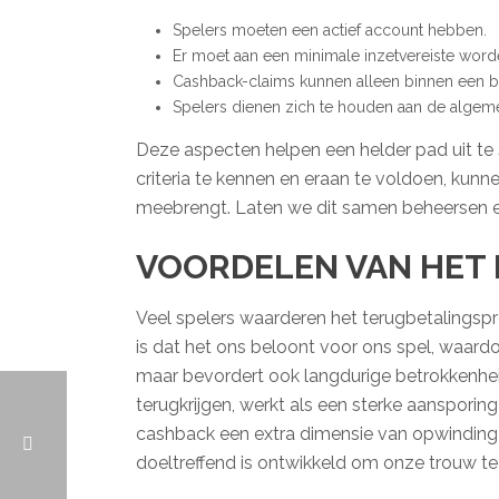
Spelers moeten een actief account hebben.
Er moet aan een minimale inzetvereiste wor
Cashback-claims kunnen alleen binnen een b
Spelers dienen zich te houden aan de algem
Deze aspecten helpen een helder pad uit te
criteria te kennen en eraan te voldoen, kun
meebrengt. Laten we dit samen beheersen en 
VOORDELEN VAN HET
Veel spelers waarderen het terugbetalings
is dat het ons beloont voor ons spel, waar
maar bevordert ook langdurige betrokkenhei
terugkrijgen, werkt als een sterke aansporin
cashback een extra dimensie van opwinding
doeltreffend is ontwikkeld om onze trouw te