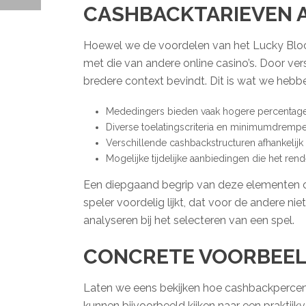
CASHBACKTARIEVEN A
Hoewel we de voordelen van het Lucky Bloc
met die van andere online casino’s. Door ver
bredere context bevindt. Dit is wat we heb
Mededingers bieden vaak hogere percentage
Diverse toelatingscriteria en minimumdrempe
Verschillende cashbackstructuren afhankelijk
Mogelijke tijdelijke aanbiedingen die het re
Een diepgaand begrip van deze elementen on
speler voordelig lijkt, dat voor de andere n
analyseren bij het selecteren van een spel.
CONCRETE VOORBEEL
Laten we eens bekijken hoe cashbackpercen
kunnen bijvoorbeeld kijken naar een praktijk