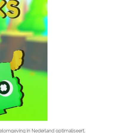
elomgeving in Nederland optimaliseert.