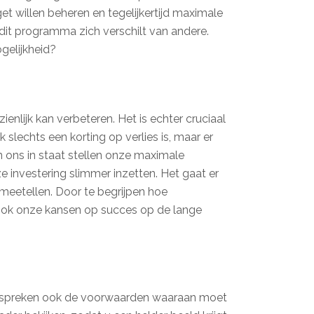
t willen beheren en tegelijkertijd maximale
dit programma zich verschilt van andere.
gelijkheid?
nlijk kan verbeteren. Het is echter cruciaal
lechts een korting op verlies is, maar er
en ons in staat stellen onze maximale
 investering slimmer inzetten. Het gaat er
 meetellen. Door te begrijpen hoe
ook onze kansen op succes op de lange
 bespreken ook de voorwaarden waaraan moet