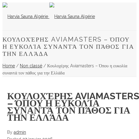
ΚΟΥΛΟΧΈΡΗΣ AVIAMASTERS – ΌΠΟΥ
Η ΕΥΚΟΛΊΑ ΣΥΝΑΝΤΆ ΤΟΝ ΠΆΘΟΣ ΓΙΑ
ΤΗΝ ΕΛΛΆΔΑ
Home
/
Non classé
/ Κουλοχέρης Aviamasters – Όπου η ευκολία
συναντά τον πάθος για την Ελλάδα
ΚΟΥΛΟΧΈΡΗΣ AVIAMASTER
– ΌΠΟΥ Η ΕΥΚΟΛΊΑ
ΣΥΝΑΝΤΆ ΤΟΝ ΠΆΘΟΣ ΓΙΑ
ΤΗΝ ΕΛΛΆΔΑ
By
admin