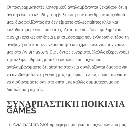
Οι προγραμματιστές λογισμικού αντιλαμβάνονται ξεκάθαρα ότι η
άνεση είναι το κλειδί για τη βελτίωση των συνεδριών παιχνιδιού
μας, διασφαλίζοντας ότι δεν είμαστε απλώς παίκτες αλλά και
καλοδιατηρημένοι επισκέπτες. Αυτό το επίπεδο επιμελημένου
design έχει ως συνέπεια μια ατμόσφαιρα που ενθαρρύνει τόσο τη
αναψυχή όσο και τον ενθουσιασμό και ζήλο, κάνοντας τον χρόνο
μας στο Aviamasters Slot όντως ευχάριστο. Καθώς εξερευνούμ
την αλληλεπίδραση μεταξύ ευκολίας και παιχνιδιού,
αντιλαμβανόμαστε ότι αυτά τα στοιχεία συνδυάζονται όμορφα για
να αναβαθμίσουν τη γενική μας εμπειρία. Τελικά, πρόκειται για το
να αισθανόμαστε σαν στο σπίτι μας καθώς συμμετέχουμε σε
διασκέδαση αιχμής.
ΣΥΝΑΡΠΑΣΤΙΚΉ ΠΟΙΚΙΛΊΑ
GAMES
Το Aviamasters Slot προσφέρει μια γκάμα παιχνιδιών που μας