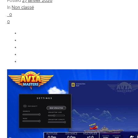
Posted
27 janvier 2026
In
Non classé
0
0