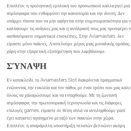
Επιπλέον, η προληπτική εμπλοκή του προσωπικού καλλιεργεί μια
ατμόσφαιρα που ενθαρρύνει την καινοτομία και την άνεση. Δεν
υπάρχει τίποτα που να μην αφήνεται στην συμπτωματικότητα για 
καλύψουμε τις ανάγκες μας και η αντίδρασή τους μας προσφέρει 
αισθανόμαστε σημαντικοί επισκέπτες. Στην Aviamasters, δεν
είμαστε μόνο παίκτες. Αποτελούμε μέρος μιας μοναδικής ομάδας,
χάρη στην εξαιρετική εξυπηρέτηση που λαμβάνουμε.
ΣΎΝΑΨΗ
Εν κατακλείδι, το Aviamasters Slot διακρίνεται πραγματικά
ενώνοντας την ευκολία και τον πάθος με έναν τρόπο που μας καλε
όλους να χαλαρώσουμε και να ενταχθούμε. Με τη ζωντανή
ατμόσφαιρα, την πρωτοποριακή τεχνογνωσία και τις διάφορες
επιλογές games, είμαστε σε θέση απλά να αντιληφθούμε γιατί
έχει καταστεί αγαπημένο μεταξύ των παικτών στην χώρα.
Επιπλέον, η απαράμιλλη υποστήριξη πελατών βελτιώνει ακόμη