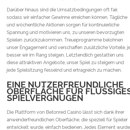
Darüber hinaus sind die Umsatzbedingungen oft fair,
sodass wir einfacher Gewinne erreichen können. Tägliche
und wöchentliche Aktionen sorgen für kontinuierliche
Spannung und motivieren uns, zu unseren bevorzugten
Spielen zurückzukommen. Treueprogramme belohnen
unser Engagement und verschaffen zusätzliche Vorteile, j
besser wir im Rang steigen. Letztendlich gestatten uns
diese attraktiven Angebote, unser Spiel zu steigern und
jede Spielsitzung fesselnd und ertragreich zu machen.
EINE NUTZERFREUNDLICHE
OBERFLÄCHE FÜR FLÜSSIGE
SPIELVERGNÜGEN
Die Plattform von Betonred Casino lässt sich dank ihrer
anwenderfreundlichen Oberfläche, die speziell für Spieler
entwickelt wurde, einfach bedienen. Jedes Element wurde