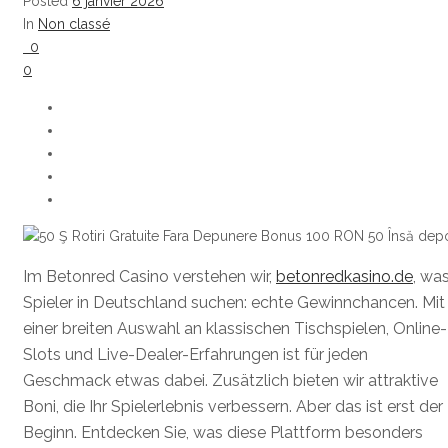
Posted
6 janvier 2026
In
Non classé
0
0
Im Betonred Casino verstehen wir,
betonredkasino.de
, wa
Spieler in Deutschland suchen: echte Gewinnchancen. Mit
einer breiten Auswahl an klassischen Tischspielen, Online-
Slots und Live-Dealer-Erfahrungen ist für jeden
Geschmack etwas dabei. Zusätzlich bieten wir attraktive
Boni, die Ihr Spielerlebnis verbessern. Aber das ist erst der
Beginn. Entdecken Sie, was diese Plattform besonders