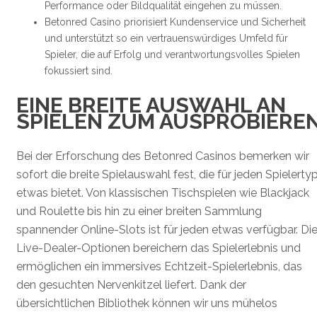
Performance oder Bildqualität eingehen zu müssen.
Betonred Casino priorisiert Kundenservice und Sicherheit
und unterstützt so ein vertrauenswürdiges Umfeld für
Spieler, die auf Erfolg und verantwortungsvolles Spielen
fokussiert sind.
EINE BREITE AUSWAHL AN
SPIELEN ZUM AUSPROBIERE
Bei der Erforschung des Betonred Casinos bemerken wir
sofort die breite Spielauswahl fest, die für jeden Spielerty
etwas bietet. Von klassischen Tischspielen wie Blackjack
und Roulette bis hin zu einer breiten Sammlung
spannender Online-Slots ist für jeden etwas verfügbar. Di
Live-Dealer-Optionen bereichern das Spielerlebnis und
ermöglichen ein immersives Echtzeit-Spielerlebnis, das
den gesuchten Nervenkitzel liefert. Dank der
übersichtlichen Bibliothek können wir uns mühelos