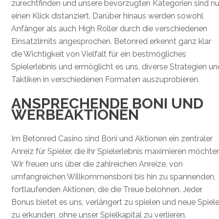
zurechtfinden und unsere bevorzugten Kategorien sind nu
einen Klick distanziert. Darüber hinaus werden sowohl
Anfänger als auch High Roller durch die verschiedenen
Einsatzlimits angesprochen. Betonred erkennt ganz klar
die Wichtigkeit von Vielfalt für ein bestmögliches
Spielerlebnis und ermöglicht es uns, diverse Strategien un
Taktiken in verschiedenen Formaten auszuprobieren.
ANSPRECHENDE BONI UND
WERBEAKTIONEN
Im Betonred Casino sind Boni und Aktionen ein zentraler
Anreiz für Spieler, die ihr Spielerlebnis maximieren möchten
Wir freuen uns über die zahlreichen Anreize, von
umfangreichen Willkommensboni bis hin zu spannenden,
fortlaufenden Aktionen, die die Treue belohnen. Jeder
Bonus bietet es uns, verlängert zu spielen und neue Spiel
zu erkunden, ohne unser Spielkapital zu verlieren.