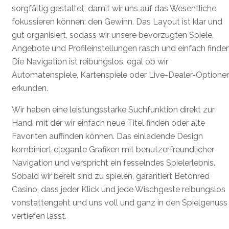
sorgfältig gestaltet, damit wir uns auf das Wesentliche
fokussieren können: den Gewinn. Das Layout ist klar und
gut organisiert, sodass wir unsere bevorzugten Spiele,
Angebote und Profileinstellungen rasch und einfach finden
Die Navigation ist reibungslos, egal ob wir
Automatenspiele, Kartenspiele oder Live-Dealer-Optione
erkunden.
Wir haben eine leistungsstarke Suchfunktion direkt zur
Hand, mit der wir einfach neue Titel finden oder alte
Favoriten auffinden können. Das einladende Design
kombiniert elegante Grafiken mit benutzerfreundlicher
Navigation und verspricht ein fesselndes Spielerlebnis.
Sobald wir bereit sind zu spielen, garantiert Betonred
Casino, dass jeder Klick und jede Wischgeste reibungslos
vonstattengeht und uns voll und ganz in den Spielgenuss
vertiefen lässt.