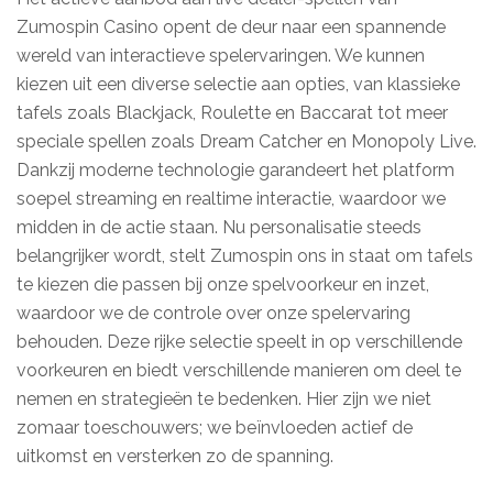
Zumospin Casino opent de deur naar een spannende
wereld van interactieve spelervaringen. We kunnen
kiezen uit een diverse selectie aan opties, van klassieke
tafels zoals Blackjack, Roulette en Baccarat tot meer
speciale spellen zoals Dream Catcher en Monopoly Live.
Dankzij moderne technologie garandeert het platform
soepel streaming en realtime interactie, waardoor we
midden in de actie staan. Nu personalisatie steeds
belangrijker wordt, stelt Zumospin ons in staat om tafels
te kiezen die passen bij onze spelvoorkeur en inzet,
waardoor we de controle over onze spelervaring
behouden. Deze rijke selectie speelt in op verschillende
voorkeuren en biedt verschillende manieren om deel te
nemen en strategieën te bedenken. Hier zijn we niet
zomaar toeschouwers; we beïnvloeden actief de
uitkomst en versterken zo de spanning.