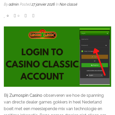
By
admin
Posted
27 janvier 2026
In
Non classé
0
0
Bij
Zumospin Casino
observeren we hoe de spanning
van directe dealer games gokkers in heel Nederland
boeit met een meeslepende mix van technologie en