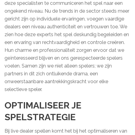
deze specialisten te communiceren het spel naar een
ongekend niveau. Nu de trends in de sector steeds meer
gericht zijn op individuele ervaringen, voegen vaardige
dealers een niveau authenticiteit en vertrouwen toe. We
zien hoe deze experts het spel deskundig begeleiden en
een ervaring van rechtvaardigheid en controle creëren.
Hun charme en professionaliteit zorgen ervoor dat we
geïnteresseerd blijven en ons gerespecteerde spelers
voelen. Samen zijn we niet alleen spelers; we zijn
partners in dit zich ontluikende drama, een
onweerstaanbare aantrekkingskracht voor elke
selectieve speler.
OPTIMALISEER JE
SPELSTRATEGIE
Bij live dealer spellen komt het bij het optimaliseren van