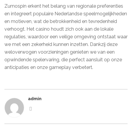
Zumospin erkent het belang van regionale preferenties
en integreert populaire Nederlandse speelmogelijkheden
en motieven, wat de betrokkenheid en tevredenheid
verhoogt. Het casino houdt zich ook aan de lokale
regulaties, waardoor een veilige omgeving ontstaat waar
we met een zekerheid kunnen inzetten. Dankzij deze
weloverwogen voorzieningen genieten we van een
opwindende spelervaring, die perfect aansluit op onze
anticipaties en onze gameplay verbetert.
admin