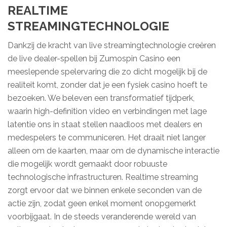
REALTIME
STREAMINGTECHNOLOGIE
Dankzij de kracht van live streamingtechnologie creëren
de live dealer-spellen bij Zumospin Casino een
meeslepende spelervaring die zo dicht mogelijk bij de
realiteit komt, zonder dat je een fysiek casino hoeft te
bezoeken. We beleven een transformatief tijdperk,
waarin high-definition video en verbindingen met lage
latentie ons in staat stellen naadloos met dealers en
medespelers te communiceren. Het draait niet langer
alleen om de kaarten, maar om de dynamische interactie
die mogelijk wordt gemaakt door robuuste
technologische infrastructuren. Realtime streaming
zorgt ervoor dat we binnen enkele seconden van de
actie zijn, zodat geen enkel moment onopgemerkt
voorbijgaat. In de steeds veranderende wereld van