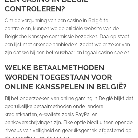
CONTROLEREN?
Om de vergunning van een casino in België te
controleren, kunnen we de officiële website van de
Belgische Kansspelcommissie bezoeken. Daarop staat
een lijst met erkende aanbieders, zodat we er zeker van
zijn dat we bij een betrouwbaar en legaal casino spelen.
WELKE BETAALMETHODEN
WORDEN TOEGESTAAN VOOR
ONLINE KANSSPELEN IN BELGIË?
Bij het onderzoeken van online gaming in België blijkt dat
gebruikelijke betaalmethoden onder andere
kredietkaarten, e-wallets zoals PayPal en
bankoverschrijvingen zijn. Elke optie biedt uiteenlopende
niveaus van veiligheid en gebruiksgemak, afgestemd op