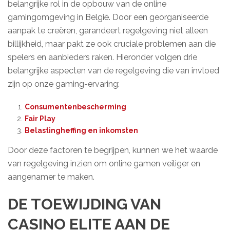
belangrijke rol in de opbouw van de online
gamingomgeving in België. Door een georganiseerde
aanpak te creëren, garandeert regelgeving niet alleen
billijkheid, maar pakt ze ook cruciale problemen aan die
spelers en aanbieders raken. Hieronder volgen drie
belangrijke aspecten van de regelgeving die van invloed
zijn op onze gaming-ervaring:
Consumentenbescherming
Fair Play
Belastingheffing en inkomsten
Door deze factoren te begrijpen, kunnen we het waarde
van regelgeving inzien om online gamen veiliger en
aangenamer te maken.
DE TOEWIJDING VAN
CASINO ELITE AAN DE