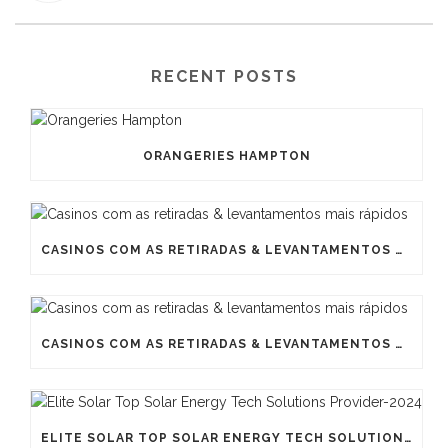
RECENT POSTS
ORANGERIES HAMPTON
CASINOS COM AS RETIRADAS & LEVANTAMENTOS MAIS RÁPIDOS
CASINOS COM AS RETIRADAS & LEVANTAMENTOS MAIS RÁPIDOS
ELITE SOLAR TOP SOLAR ENERGY TECH SOLUTIONS PROVIDER-2024