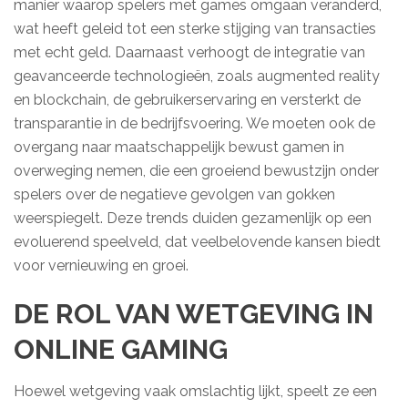
manier waarop spelers met games omgaan veranderd,
wat heeft geleid tot een sterke stijging van transacties
met echt geld. Daarnaast verhoogt de integratie van
geavanceerde technologieën, zoals augmented reality
en blockchain, de gebruikerservaring en versterkt de
transparantie in de bedrijfsvoering. We moeten ook de
overgang naar maatschappelijk bewust gamen in
overweging nemen, die een groeiend bewustzijn onder
spelers over de negatieve gevolgen van gokken
weerspiegelt. Deze trends duiden gezamenlijk op een
evoluerend speelveld, dat veelbelovende kansen biedt
voor vernieuwing en groei.
DE ROL VAN WETGEVING IN
ONLINE GAMING
Hoewel wetgeving vaak omslachtig lijkt, speelt ze een