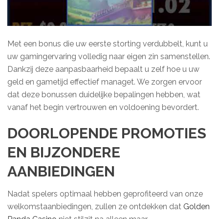
Met een bonus die uw eerste storting verdubbelt, kunt u
uw gamingervaring volledig naar eigen zin samenstellen.
Dankzij deze aanpasbaarheid bepaalt u zelf hoe u uw
geld en gametijd effectief managet. We zorgen ervoor
dat deze bonussen duidelijke bepalingen hebben, wat
vanaf het begin vertrouwen en voldoening bevordert.
DOORLOPENDE PROMOTIES
EN BIJZONDERE
AANBIEDINGEN
Nadat spelers optimaal hebben geprofiteerd van onze
welkomstaanbiedingen, zullen ze ontdekken dat
Golden