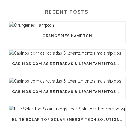
RECENT POSTS
ORANGERIES HAMPTON
CASINOS COM AS RETIRADAS & LEVANTAMENTOS MAIS RÁPIDOS
CASINOS COM AS RETIRADAS & LEVANTAMENTOS MAIS RÁPIDOS
ELITE SOLAR TOP SOLAR ENERGY TECH SOLUTIONS PROVIDER-2024