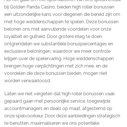
bij Golden Panda Casino, bieden high roller bonussen
een uitzonderlijke kans voor diegenen die bereid zijn om
met hoge weddenschappen te spelen. Deze bonussen
belonen ons met aanvullende voordelen voor onze
loyaliteit en gulheid. Door grotere inleg te doen,
ontgrendelen we substantiële bonuspercentages en
exclusieve beloningen, waardoor we meer controle
krijgen over de spelervaring. Hoge weddenschappen
brengen hoge verplichtingen met zich mee, en de
voordelen die deze bonussen bieden, mogen niet
worden verwaarloosd.
Laten we niet vergeten dat high roller bonussen vaak
gepaard gaan met persoonlijke service, toegewijde
accountmanagers en deals op maat, afgestemd op
onze spelvoorkeur. Door deze aanbiedingen strategisch
te benutten, maximaliseren we ons potentiële