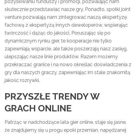
pozyskiwaniu funduszy i promocji, pozwalając nam
skutecznie przedstawiać nasze gry. Ponadto, spółki joint
venture pozwalają nam zintegrować naszą ekspertyzę
fachową z ekspertyzą innych deweloperów, wspierając
twórczość i dążąc do jakości. Poruszając się po
dynamicznym rynku gier, te kooperacje nie tylko
zapewniają wsparcie, ale także poszerzają nasz zasięg,
ulepszając nasze linie produktów. Razem możemy
przekraczać granice i na nowo określać doświadczenia z
gry dla naszych graczy, zapewniając im stale znakomitą
jakość rozrywki.
PRZYSZŁE TRENDY W
GRACH ONLINE
Patrząc w nadchodzące lata gier online, staje się jasne,
że znajdujemy się u progu epoki przemian, napędzanej