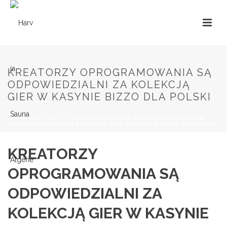
KREATORZY OPROGRAMOWANIA SĄ
ODPOWIEDZIALNI ZA KOLEKCJĄ
GIER W KASYNIE BIZZO DLA POLSKI
HOME
/
NON CLASSÉ
/ KREATORZY OPROGRAMOWANIA SĄ
ODPOWIEDZIALNI ZA KOLEKCJĄ GIER W KASYNIE BIZZO DLA POLSKI
KREATORZY
OPROGRAMOWANIA SĄ
ODPOWIEDZIALNI ZA
KOLEKCJĄ GIER W KASYNIE