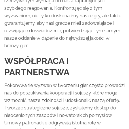
rzeczywistym wymaga od nas adaptacyjności i
szybkiego reagowania. Konfrontując się z tym
wyzwaniom, nie tylko doskonalimy nasze gry, ale także
gwarantujemy, aby nasi gracze mieli zadowalające i
rozwijające doświadczenie, potwierdzając tym samym
nasze oddanie w dążenie do najwyższej jakości w
branży gier.
WSPÓŁPRACA I
PARTNERSTWA
Pokonywanie wyzwań w tworzeniu gier często prowadzi
nas do poszukiwania kooperacji i sojuszy, które mogą
wzmocnić nasze zdolności i udoskonalić naszą ofertę.
Tworząc strategiczne sojusze, zyskujemy dostęp do
nieocenionych zasobów i nowatorskich pomysłów.
Umowy patronackie odgrywają istotną rolę w