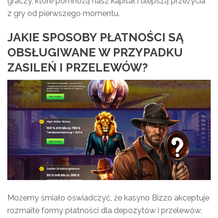
graczy, które pomnożą nasz kapitał i ulepszą przeżycia
z gry od pierwszego momentu.
JAKIE SPOSOBY PŁATNOŚCI SĄ
OBSŁUGIWANE W PRZYPADKU
ZASILEŃ I PRZELEWÓW?
Możemy śmiało oświadczyć, że kasyno Bizzo akceptuje
rozmaite formy płatności dla depozytów i przelewów,