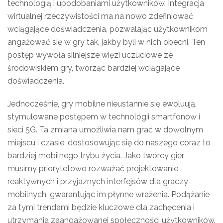
technologią i upodobaniami użytkowników. Integracja
wirtualnej rzeczywistości ma na nowo zdefiniować
wciągające doświadczenia, pozwalając użytkownikom
angażować się w gry tak, jakby byli w nich obecni. Ten
postęp wywoła silniejsze więzi uczuciowe ze
środowiskiem gry, tworząc bardziej wciągające
doświadczenia.
Jednocześnie, gry mobilne nieustannie się ewoluują,
stymulowane postępem w technologii smartfonów i
sieci 5G. Ta zmiana umożliwia nam grać w dowolnym
miejscu i czasie, dostosowując się do naszego coraz to
bardziej mobilnego trybu życia. Jako twórcy gier,
musimy priorytetowo rozważać projektowanie
reaktywnych i przyjaznych interfejsów dla graczy
mobilnych, gwarantując im płynne wrażenia. Podążanie
za tymi trendami będzie kluczowe dla zachęcenia i
utrzymania zaangażowanej społeczności użytkowników.