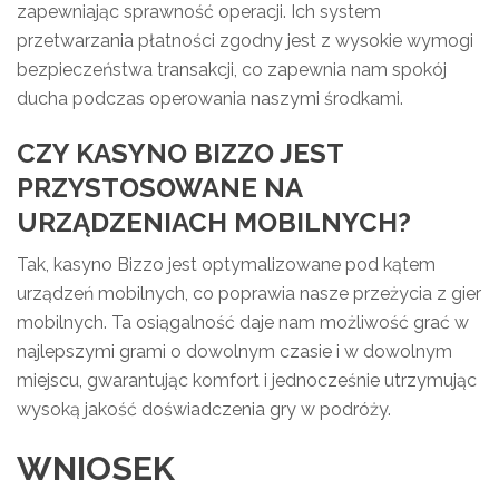
zapewniając sprawność operacji. Ich system
przetwarzania płatności zgodny jest z wysokie wymogi
bezpieczeństwa transakcji, co zapewnia nam spokój
ducha podczas operowania naszymi środkami.
CZY KASYNO BIZZO JEST
PRZYSTOSOWANE NA
URZĄDZENIACH MOBILNYCH?
Tak, kasyno Bizzo jest optymalizowane pod kątem
urządzeń mobilnych, co poprawia nasze przeżycia z gier
mobilnych. Ta osiągalność daje nam możliwość grać w
najlepszymi grami o dowolnym czasie i w dowolnym
miejscu, gwarantując komfort i jednocześnie utrzymując
wysoką jakość doświadczenia gry w podróży.
WNIOSEK