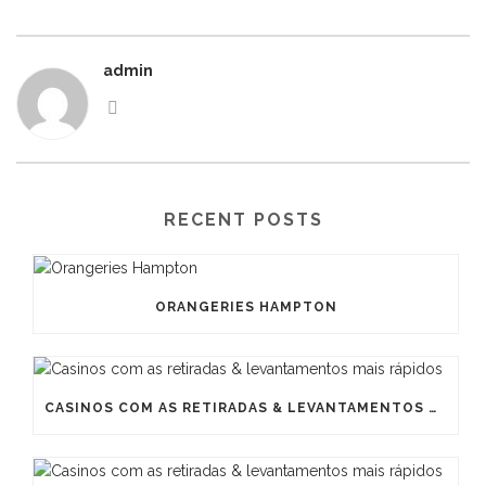
admin
RECENT POSTS
ORANGERIES HAMPTON
CASINOS COM AS RETIRADAS & LEVANTAMENTOS MAIS RÁPIDOS