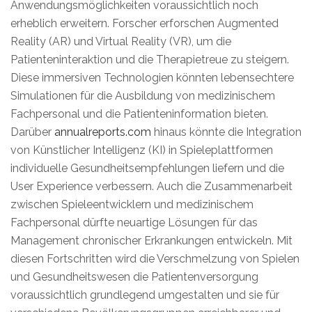
Anwendungsmöglichkeiten voraussichtlich noch
erheblich erweitern. Forscher erforschen Augmented
Reality (AR) und Virtual Reality (VR), um die
Patienteninteraktion und die Therapietreue zu steigern.
Diese immersiven Technologien könnten lebensechtere
Simulationen für die Ausbildung von medizinischem
Fachpersonal und die Patienteninformation bieten.
Darüber
annualreports.com
hinaus könnte die Integration
von Künstlicher Intelligenz (KI) in Spieleplattformen
individuelle Gesundheitsempfehlungen liefern und die
User Experience verbessern. Auch die Zusammenarbeit
zwischen Spieleentwicklern und medizinischem
Fachpersonal dürfte neuartige Lösungen für das
Management chronischer Erkrankungen entwickeln. Mit
diesen Fortschritten wird die Verschmelzung von Spielen
und Gesundheitswesen die Patientenversorgung
voraussichtlich grundlegend umgestalten und sie für