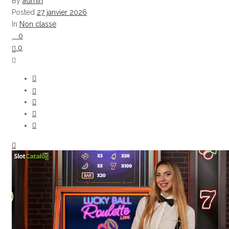
By
admin
Posted
27 janvier 2026
In
Non classé
0
0