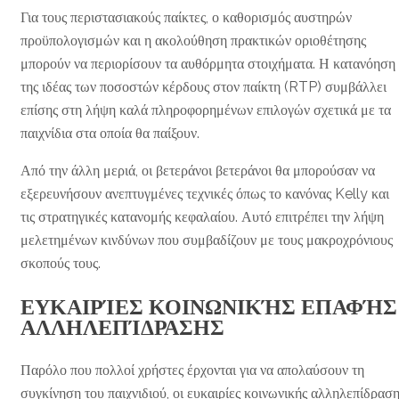
Για τους περιστασιακούς παίκτες, ο καθορισμός αυστηρών
προϋπολογισμών και η ακολούθηση πρακτικών οριοθέτησης
μπορούν να περιορίσουν τα αυθόρμητα στοιχήματα. Η κατανόηση
της ιδέας των ποσοστών κέρδους στον παίκτη (RTP) συμβάλλει
επίσης στη λήψη καλά πληροφορημένων επιλογών σχετικά με τα
παιχνίδια στα οποία θα παίξουν.
Από την άλλη μεριά, οι βετεράνοι βετεράνοι θα μπορούσαν να
εξερευνήσουν ανεπτυγμένες τεχνικές όπως το κανόνας Kelly και
τις στρατηγικές κατανομής κεφαλαίου. Αυτό επιτρέπει την λήψη
μελετημένων κινδύνων που συμβαδίζουν με τους μακροχρόνιους
σκοπούς τους.
ΕΥΚΑΙΡΊΕΣ ΚΟΙΝΩΝΙΚΉΣ ΕΠΑΦΉΣ
ΑΛΛΗΛΕΠΊΔΡΑΣΗΣ
Παρόλο που πολλοί χρήστες έρχονται για να απολαύσουν τη
συγκίνηση του παιχνιδιού, οι ευκαιρίες κοινωνικής αλληλεπίδρασ