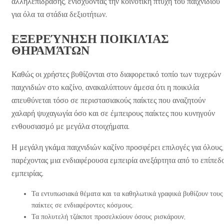
αλληλεπίδρασης, ενισχύοντας την κοινοτική πτυχή του παιχνιδιού
για όλα τα στάδια δεξιοτήτων.
ΕΞΕΡΕΎΝΗΣΗ ΠΟΙΚΙΛΊΑΣ
ΘΗΡΑΜΆΤΩΝ
Καθώς οι χρήστες βυθίζονται στο διαφορετικό τοπίο των τυχερών
παιχνιδιών στο καζίνο, ανακαλύπτουν άμεσα ότι η ποικιλία
απευθύνεται τόσο σε περιστασιακούς παίκτες που αναζητούν
χαλαρή ψυχαγωγία όσο και σε έμπειρους παίκτες που κυνηγούν
ενθουσιασμό με μεγάλα στοιχήματα.
Η μεγάλη γκάμα παιχνιδιών καζίνο προσφέρει επιλογές για όλους,
παρέχοντας μια ενδιαφέρουσα εμπειρία ανεξάρτητα από το επίπεδ
εμπειρίας.
Τα εντυπωσιακά θέματα και τα καθηλωτικά γραφικά βυθίζουν τους
παίκτες σε ενδιαφέροντες κόσμους.
Τα πολυτελή τζάκποτ προσελκύουν όσους ρισκάρουν,