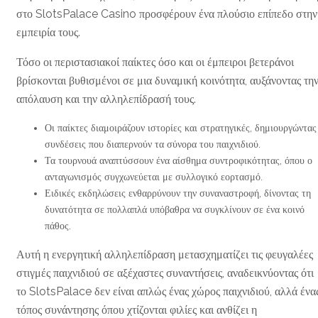
στο SlotsPalace Casino προσφέρουν ένα πλούσιο επίπεδο στην
εμπειρία τους.
Τόσο οι περιστασιακοί παίκτες όσο και οι έμπειροι βετεράνοι
βρίσκονται βυθισμένοι σε μια δυναμική κοινότητα, αυξάνοντας τη
απόλαυση και την αλληλεπίδρασή τους.
Οι παίκτες διαμοιράζουν ιστορίες και στρατηγικές, δημιουργώντας
συνδέσεις που διαπερνούν τα σύνορα του παιχνιδιού.
Τα τουρνουά αναπτύσσουν ένα αίσθημα συντροφικότητας, όπου ο
ανταγωνισμός συγχωνεύεται με συλλογικό εορτασμό.
Ειδικές εκδηλώσεις ενθαρρύνουν την συναναστροφή, δίνοντας τη
δυνατότητα σε πολλαπλά υπόβαθρα να συγκλίνουν σε ένα κοινό
πάθος.
Αυτή η ενεργητική αλληλεπίδραση μετασχηματίζει τις φευγαλέες
στιγμές παιχνιδιού σε αξέχαστες συναντήσεις, αναδεικνύοντας ότι
το SlotsPalace δεν είναι απλώς ένας χώρος παιχνιδιού, αλλά ένα
τόπος συνάντησης όπου χτίζονται φιλίες και ανθίζει η