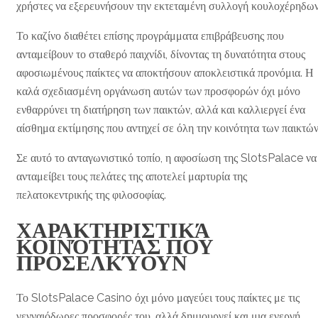
χρήστες να εξερευνήσουν την εκτεταμένη συλλογή κουλοχέρηδων
Το καζίνο διαθέτει επίσης προγράμματα επιβράβευσης που
ανταμείβουν το σταθερό παιχνίδι, δίνοντας τη δυνατότητα στους
αφοσιωμένους παίκτες να αποκτήσουν αποκλειστικά προνόμια. Η
καλά σχεδιασμένη οργάνωση αυτών των προσφορών όχι μόνο
ενθαρρύνει τη διατήρηση των παικτών, αλλά και καλλιεργεί ένα
αίσθημα εκτίμησης που αντηχεί σε όλη την κοινότητα των παικτών
Σε αυτό το ανταγωνιστικό τοπίο, η αφοσίωση της SlotsPalace να
ανταμείβει τους πελάτες της αποτελεί μαρτυρία της
πελατοκεντρικής της φιλοσοφίας.
ΧΑΡΑΚΤΗΡΙΣΤΙΚΆ
ΚΟΙΝΌΤΗΤΑΣ ΠΟΥ
ΠΡΟΣΕΛΚΎΟΥΝ
Το SlotsPalace Casino όχι μόνο μαγεύει τους παίκτες με τις
γενναιόδωρες προσφορές του, αλλά δημιουργεί και μια ενεργή