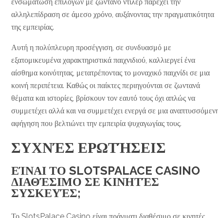
ενσωμάτωση επιλογών με ζωντανό ντίλερ παρέχει την
αλληλεπίδραση σε άμεσο χρόνο, αυξάνοντας την πραγματικότητα
της εμπειρίας.
Αυτή η πολύπλευρη προσέγγιση, σε συνδυασμό με
εξατομικευμένα χαρακτηριστικά παιχνιδιού, καλλιεργεί ένα
αίσθημα κοινότητας, μετατρέποντας το μοναχικό παιχνίδι σε μια
κοινή περιπέτεια. Καθώς οι παίκτες περιηγούνται σε ζωντανά
θέματα και ιστορίες, βρίσκουν τον εαυτό τους όχι απλώς να
συμμετέχει αλλά και να συμμετέχει ενεργά σε μια αναπτυσσόμεν
αφήγηση που βελτιώνει την εμπειρία ψυχαγωγίας τους.
ΣΥΧΝΈΣ ΕΡΩΤΉΣΕΙΣ
ΕΊΝΑΙ ΤΟ SLOTSPALACE CASINO
ΔΙΑΘΈΣΙΜΟ ΣΕ ΚΙΝΗΤΈΣ
ΣΥΣΚΕΥΈΣ;
Το SlotsPalace Casino είναι πράγματι διαθέσιμο σε κινητές