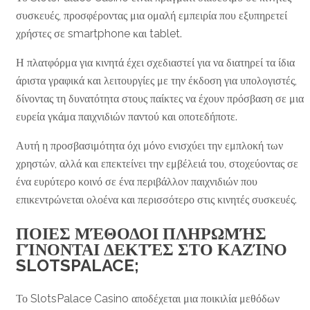
συσκευές, προσφέροντας μια ομαλή εμπειρία που εξυπηρετεί
χρήστες σε smartphone και tablet.
Η πλατφόρμα για κινητά έχει σχεδιαστεί για να διατηρεί τα ίδια
άριστα γραφικά και λειτουργίες με την έκδοση για υπολογιστές,
δίνοντας τη δυνατότητα στους παίκτες να έχουν πρόσβαση σε μια
ευρεία γκάμα παιχνιδιών παντού και οποτεδήποτε.
Αυτή η προσβασιμότητα όχι μόνο ενισχύει την εμπλοκή των
χρηστών, αλλά και επεκτείνει την εμβέλειά του, στοχεύοντας σε
ένα ευρύτερο κοινό σε ένα περιβάλλον παιχνιδιών που
επικεντρώνεται ολοένα και περισσότερο στις κινητές συσκευές.
ΠΟΙΕΣ ΜΈΘΟΔΟΙ ΠΛΗΡΩΜΉΣ
ΓΊΝΟΝΤΑΙ ΔΕΚΤΈΣ ΣΤΟ ΚΑΖΊΝΟ
SLOTSPALACE;
Το SlotsPalace Casino αποδέχεται μια ποικιλία μεθόδων