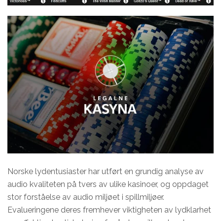
Norske lydentusiaster har utført en grundig analyse av
audio kvaliteten på tvers av ulike kasinoer, og oppdaget
stor forståelse av audio miljøet i spillmiljøer.
Evalueringene deres fremhever viktigheten av lydklarhet