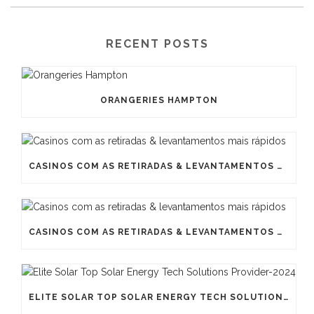
RECENT POSTS
ORANGERIES HAMPTON
CASINOS COM AS RETIRADAS & LEVANTAMENTOS MAIS RÁPIDOS
CASINOS COM AS RETIRADAS & LEVANTAMENTOS MAIS RÁPIDOS
ELITE SOLAR TOP SOLAR ENERGY TECH SOLUTIONS PROVIDER-2024