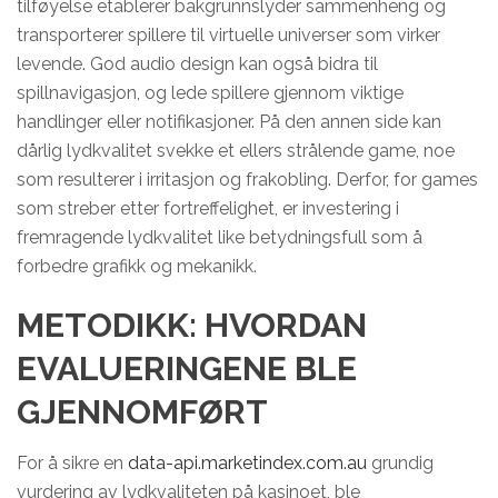
tilføyelse etablerer bakgrunnslyder sammenheng og
transporterer spillere til virtuelle universer som virker
levende. God audio design kan også bidra til
spillnavigasjon, og lede spillere gjennom viktige
handlinger eller notifikasjoner. På den annen side kan
dårlig lydkvalitet svekke et ellers strålende game, noe
som resulterer i irritasjon og frakobling. Derfor, for games
som streber etter fortreffelighet, er investering i
fremragende lydkvalitet like betydningsfull som å
forbedre grafikk og mekanikk.
METODIKK: HVORDAN
EVALUERINGENE BLE
GJENNOMFØRT
For å sikre en
data-api.marketindex.com.au
grundig
vurdering av lydkvaliteten på kasinoet, ble