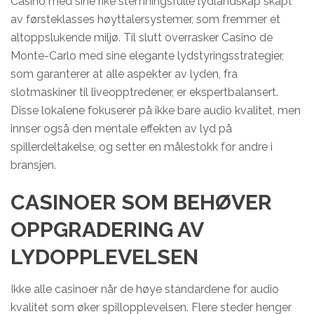
Casino med sine rike stemningsfulle lydlandskap skapt
av førsteklasses høyttalersystemer, som fremmer et
altoppslukende miljø. Til slutt overrasker Casino de
Monte-Carlo med sine elegante lydstyringsstrategier,
som garanterer at alle aspekter av lyden, fra
slotmaskiner til liveopptredener, er ekspertbalansert.
Disse lokalene fokuserer på ikke bare audio kvalitet, men
innser også den mentale effekten av lyd på
spillerdeltakelse, og setter en målestokk for andre i
bransjen.
CASINOER SOM BEHØVER
OPPGRADERING AV
LYDOPPLEVELSEN
Ikke alle casinoer når de høye standardene for audio
kvalitet som øker spillopplevelsen. Flere steder henger