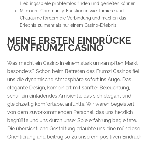
Lieblingsspiele problemlos finden und genießen können.
Mitmach- Community-Funktionen wie Turniere und
Chaträume fördern die Verbindung und machen das
Erlebnis zu mehr als nur einem Casino-Erlebnis.
MEINE ERSTEN EINDRÜCKE
VOM FRUMZI CASINO
Was macht ein Casino in einem stark umkämpften Markt
besonders? Schon beim Betreten des Frumzi Casinos fiel
uns die dynamische Atmosphäre sofort ins Auge. Das
elegante Design, kombiniert mit sanfter Beleuchtung,
schuf ein einladendes Ambiente, das sich elegant und
gleichzeitig komfortabel anfühlte. Wir waren begeistert
von dem zuvorkommenden Personal, das uns herzlich
begrüßte und uns durch unser Spielerfahrung begleitete.
Die übersichtliche Gestaltung erlaubte uns eine mühelose
Orientierung und beitrug so zu unserem positiven Eindruc