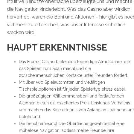
intuitive Benutzeroberfläche überzeugte uns und machte
die Navigation kinderleicht. Was das Casino aber wirklich
hervorhob, waren die Boni und Aktionen – hier gibt es noc
viel mehr zu erforschen, was unser Interesse sicherlich
wecken wird.
HAUPT ERKENNTNISSE
Das Frumzi Casino bietet eine lebendige Atmosphäre, die
das Spielen zum Spaß macht und die
zwischenmenschlichen Kontakte unter Freunden fördert.
Mit über 500 Spielautomaten und vielfältigen
Tischspieloptionen ist für jeden Spielertyp etwas dabei.
Die großzügigen Willkommensboni und fortlaufenden
Aktionen bieten ein exzellentes Preis-Leistungs-Verhältnis
und machen das Spielerlebnis von Anfang an spannend un
belohnend.
Die benutzerfreundliche Oberfläche gewährleistet eine
mühelose Navigation, sodass meine Freunde ihre