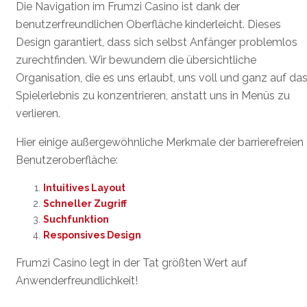
Die Navigation im Frumzi Casino ist dank der
benutzerfreundlichen Oberfläche kinderleicht. Dieses
Design garantiert, dass sich selbst Anfänger problemlos
zurechtfinden. Wir bewundern die übersichtliche
Organisation, die es uns erlaubt, uns voll und ganz auf da
Spielerlebnis zu konzentrieren, anstatt uns in Menüs zu
verlieren.
Hier einige außergewöhnliche Merkmale der barrierefreien
Benutzeroberfläche:
Intuitives Layout
Schneller Zugriff
Suchfunktion
Responsives Design
Frumzi Casino legt in der Tat größten Wert auf
Anwenderfreundlichkeit!