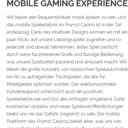
MOBILE GAMING EXPERIENCE
Wir lieben den Bequemlichkeit, mobil spielen zu sein, und
das mobile Spielerlebnis im Frumzi Casino ist in der Tat
erstklassig. Dank des intuitiven Designs können wir mit ein
paar Klicks auf unsere Lieblingsspiele zugreifen und so
jederzeit und überall teilnehmen. Jedes Spiel besticht
durch seine faszinierende Grafik und flüssige Bedienung,
was unsere Spielzeiten packend und amüsant macht. Wir
lieben die große Auswahl, von klassischen Spielautomate
bis hin zu aufregenden Tischspielen, die alle für
Mobilgeräte optimiert wurden. Der reaktionsschnelle
Kundensupport unterstützt auch ein positiven
Spielerlebnis bei und löst alle Anfragen umgehend. Dank
konstanter Updates und neuer Spieleveröffentlichungen
bleibt uns nie das Gefühl, begrenzt zu sein. Die mobile
Plattform des Frumzi Casinos bietet alles, was uns von