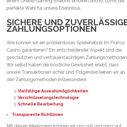
einem Online-Gaming-Erlebnis erhoffen und ist somit die
perfekte Wahl für unsere Erlebnisse.
SICHERE UND ZUVERLÄSSIG
ZAHLUNGSOPTIONEN
Wie können wir ein problemloses Spielerlebnis im Frumzi
Casino garantieren? Ein entscheidender Aspekt sind die
geschützten und vertrauenswürdigen Zahlungsmethoden
Wir selbst haben die tröstliche Gewissheit erlebt, dass
unsere Transaktionen sicher sind. Folgendes lieben wir an
den Zahlungsmethoden insbesondere:
Vielfältige Auswahlmöglichkeiten
Verschlüsselungstechnologie
Schnelle Bearbeitung
Transparente Richtlinien
Mit diesen Merkmalen können wir uns voll und ganz auf