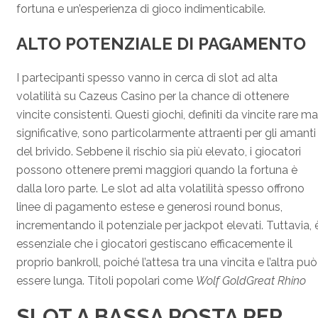
fortuna e un’esperienza di gioco indimenticabile.
ALTO POTENZIALE DI PAGAMENTO
I partecipanti spesso vanno in cerca di slot ad alta
volatilità su Cazeus Casino per la chance di ottenere
vincite consistenti. Questi giochi, definiti da vincite rare ma
significative, sono particolarmente attraenti per gli amanti
del brivido. Sebbene il rischio sia più elevato, i giocatori
possono ottenere premi maggiori quando la fortuna è
dalla loro parte. Le slot ad alta volatilità spesso offrono
linee di pagamento estese e generosi round bonus,
incrementando il potenziale per jackpot elevati. Tuttavia, 
essenziale che i giocatori gestiscano efficacemente il
proprio bankroll, poiché l’attesa tra una vincita e l’altra può
essere lunga. Titoli popolari come
Wolf Gold
Great Rhino
SLOT A BASSA POSTA PER