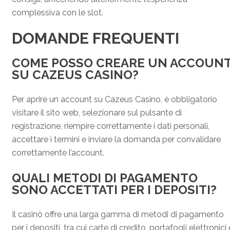
complessiva con le slot.
DOMANDE FREQUENTI
COME POSSO CREARE UN ACCOUN
SU CAZEUS CASINO?
Per aprire un account su Cazeus Casino, è obbligatorio
visitare il sito web, selezionare sul pulsante di
registrazione, riempire correttamente i dati personali,
accettare i termini e inviare la domanda per convalidare
correttamente l’account.
QUALI METODI DI PAGAMENTO
SONO ACCETTATI PER I DEPOSITI?
Il casinò offre una larga gamma di metodi di pagamento
per i depositi, tra cui carte di credito, portafogli elettronici 