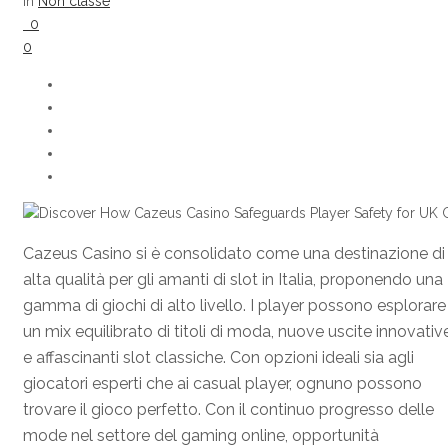
In
Non classé
0
0
Cazeus Casino si è consolidato come una destinazione di
alta qualità per gli amanti di slot in Italia, proponendo una
gamma di giochi di alto livello. I player possono esplorare
un mix equilibrato di titoli di moda, nuove uscite innovativ
e affascinanti slot classiche. Con opzioni ideali sia agli
giocatori esperti che ai casual player, ognuno possono
trovare il gioco perfetto. Con il continuo progresso delle
mode nel settore del gaming online, opportunità