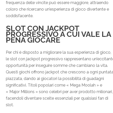
frequenza delle vincite può essere maggiore, attraendo
coloro che ricercano un’esperienza di gioco divertente e
soddisfacente.
SLOT CON JACKPOT
PROGRESSIVO A CUI VALE LA
PENA GIOCARE
Per chi è disposto a migliorare la sua esperienza di gioco,
le slot con jackpot progressivo rappresentano un’eccitant
opportunità per inseguire somme che cambiano la vita.
Questi giochi offrono jackpot che crescono a ogni puntat
piazzata, dando ai giocatori la possibilità di guadagni
significativi. Titoli popolari come « Mega Moolah » e
« Major Millions » sono celebri per aver prodotto milionari,
facendoli diventare scelte essenziali per qualsiasi fan di
slot.