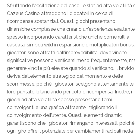
Sfruttando l’eccitazione del caso, le slot ad alta volatilità 
Cazeus Casino attraggono i giocatori in cerca di
ricompense sostanziali. Questi giochi presentano
dinamiche complesse che creano un’esperienza esaltante
spesso incorporando caratteristiche uniche come rulli a
cascata, simboli wild in espansione e moltiplicatori bonus. 
giocatori sono attratti dall’imprevedibilità, dove vincite
significative possono verificarsi meno frequentemente, m
generare vincite più elevate quando si verificano. Il brivido
deriva dall’elemento strategico del momento e delle
scommesse, poiché i giocatori scelgono attentamente le
loro puntate, bilanciando pericolo e ricompensa. Inoltre, i
giochi ad alta volatilità spesso presentano temi
coinvolgenti e una grafica attraente, migliorando il
coinvolgimento dell’utente. Questi elementi dinamici
garantiscono che i giocatori rimangano interessati, poiché
ogni giro offre il potenziale per cambiamenti radicali nella