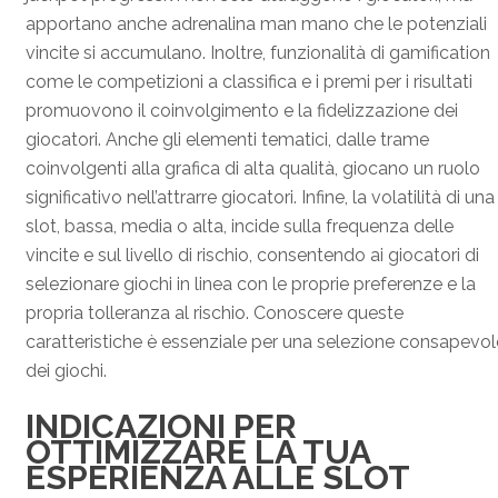
apportano anche adrenalina man mano che le potenziali
vincite si accumulano. Inoltre, funzionalità di gamification
come le competizioni a classifica e i premi per i risultati
promuovono il coinvolgimento e la fidelizzazione dei
giocatori. Anche gli elementi tematici, dalle trame
coinvolgenti alla grafica di alta qualità, giocano un ruolo
significativo nell’attrarre giocatori. Infine, la volatilità di una
slot, bassa, media o alta, incide sulla frequenza delle
vincite e sul livello di rischio, consentendo ai giocatori di
selezionare giochi in linea con le proprie preferenze e la
propria tolleranza al rischio. Conoscere queste
caratteristiche è essenziale per una selezione consapevol
dei giochi.
INDICAZIONI PER
OTTIMIZZARE LA TUA
ESPERIENZA ALLE SLOT