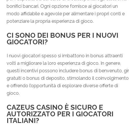
bonifici bancari. Ogni opzione fornisce ai giocatori un
modo affidabile e agevole per alimentare i propri conti e
potenziare la propria esperienza di gioco.
CI SONO DEI BONUS PER I NUOVI
GIOCATORI?
I nuovi giocatori spesso si imbattono in bonus attraenti
volti a migliorare la loro esperienza di gioco. In genere,
questi incentivi possono includere bonus di benvenuto, gir
gratuiti o bonus di deposito, stimolando il coinvolgimento
e offrendo l’opportunità di esplorare diverse offerte di
gioco.
CAZEUS CASINO È SICURO E
AUTORIZZATO PER I GIOCATORI
ITALIANI?