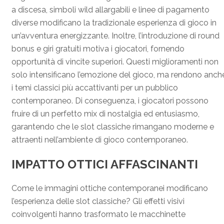
a discesa, simboli wild allargabili e linee di pagamento
diverse modificano la tradizionale esperienza di gioco in
un’avventura energizzante. Inoltre, l’introduzione di round
bonus e giri gratuiti motiva i giocatori, fornendo
opportunità di vincite superiori. Questi miglioramenti non
solo intensificano l’emozione del gioco, ma rendono anch
i temi classici più accattivanti per un pubblico
contemporaneo. Di conseguenza, i giocatori possono
fruire di un perfetto mix di nostalgia ed entusiasmo,
garantendo che le slot classiche rimangano moderne e
attraenti nell’ambiente di gioco contemporaneo.
IMPATTO OTTICI AFFASCINANTI
Come le immagini ottiche contemporanei modificano
l’esperienza delle slot classiche? Gli effetti visivi
coinvolgenti hanno trasformato le macchinette