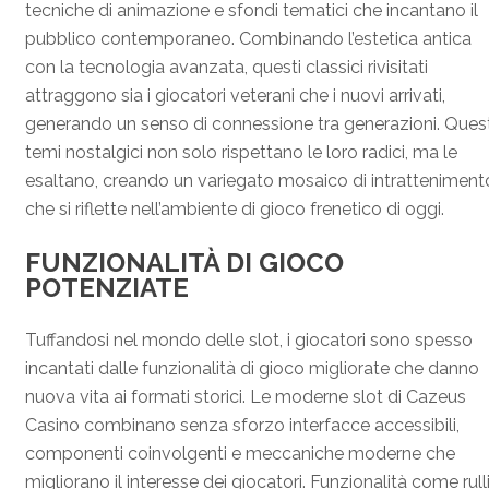
tecniche di animazione e sfondi tematici che incantano il
pubblico contemporaneo. Combinando l’estetica antica
con la tecnologia avanzata, questi classici rivisitati
attraggono sia i giocatori veterani che i nuovi arrivati,
generando un senso di connessione tra generazioni. Quest
temi nostalgici non solo rispettano le loro radici, ma le
esaltano, creando un variegato mosaico di intratteniment
che si riflette nell’ambiente di gioco frenetico di oggi.
FUNZIONALITÀ DI GIOCO
POTENZIATE
Tuffandosi nel mondo delle slot, i giocatori sono spesso
incantati dalle funzionalità di gioco migliorate che danno
nuova vita ai formati storici. Le moderne slot di Cazeus
Casino combinano senza sforzo interfacce accessibili,
componenti coinvolgenti e meccaniche moderne che
migliorano il interesse dei giocatori. Funzionalità come rull