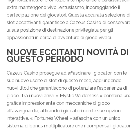
extra mantengono vivo l’entusiasmo, incoraggiando il
partecipazione dei giocatori. Questa accurata selezione d
slot accattivanti garantisce a Cazeus Casino di conservar
la sua posizione di destinazione privilegiata per gli
appassionati in cerca di avventure di gioco vivaci.
NUOVE ECCITANTI NOVITÀ DI
QUESTO PERIODO
Cazeus Casino prosegue ad affascinare i giocatori con le
sue nuove uscite di slot di questo mese, aggiungendo
nuovi titoli che garantiscono di potenziare l’esperienza di
gioco. Tra i nuovi arrivi, « Mystic Wilderness » combina un
grafica impressionante con meccaniche di gioco
all’avanguardia, attirando i giocatori con le sue opzioni
interattive. « Fortune’s Wheel » affascina con un unico
sistema di bonus moltiplicatore che ricompensa i giocator