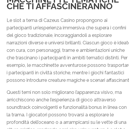
CHE TI AFFASCINERANNO
Le slot a tema di Cazeus Casino propongono ai
partecipanti un’esperienza immersiva che supera i confini
del gioco tradizionale, incoraggiandoli a esplorare
narrazioni diverse e universi brillanti. Ciascun gioco è idea
con cura, con personaggi, trame e ambientazioni uniche
che trascinano i partecipanti in ambiti tematici distinti. Per
esempio, le macchinette avventurose possono trasportar
i partecipanti in civiltà storiche, mentre i giochi fantastici
possono introdurre creature magiche e scenari affascinanti
Questi temi non solo migliorano l’apparenza visivo, ma
arricchiscono anche l’esperienza di gioco attraverso
soundtrack coinvolgenti e funzionalità bonus in linea con
la trama. I giocatori possono trovarsi a esplorare le
profondità dell’oceano o a arrampicarsi su le vette di una