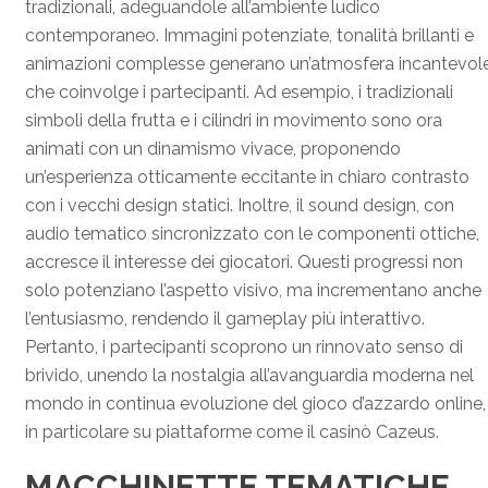
tradizionali, adeguandole all’ambiente ludico
contemporaneo. Immagini potenziate, tonalità brillanti e
animazioni complesse generano un’atmosfera incantevol
che coinvolge i partecipanti. Ad esempio, i tradizionali
simboli della frutta e i cilindri in movimento sono ora
animati con un dinamismo vivace, proponendo
un’esperienza otticamente eccitante in chiaro contrasto
con i vecchi design statici. Inoltre, il sound design, con
audio tematico sincronizzato con le componenti ottiche,
accresce il interesse dei giocatori. Questi progressi non
solo potenziano l’aspetto visivo, ma incrementano anche
l’entusiasmo, rendendo il gameplay più interattivo.
Pertanto, i partecipanti scoprono un rinnovato senso di
brivido, unendo la nostalgia all’avanguardia moderna nel
mondo in continua evoluzione del gioco d’azzardo online,
in particolare su piattaforme come il casinò Cazeus.
MACCHINETTE TEMATICHE