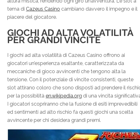
altura mistica, rendendo ogni giro un’avventura. Le slot a
tema di
Cazeus Casino
cambiano davvero il impegno e il
piacere del giocatore.
GIOCHI AD ALTA VOLATILITÀ
PER GRANDI VINCITE
I giochi ad alta volatilità di Cazeus Casino offrono ai
giocatori un’esperienza esaltante, caratterizzata da
meccaniche di gioco avvincenti che tengono alta la
tensione. Con il potenziale di vincite consistenti, queste
slot attirano coloro che sono disposti ad prendere il rischi
per la possibilità
en.wikipedia.org
di una vincita significativ
I giocatori scopriranno che la fusione di esiti imprevedibili
ed sentimenti ad alto rischio fa questi giochi una scelta
avvincente per chi desidera grandi premi.