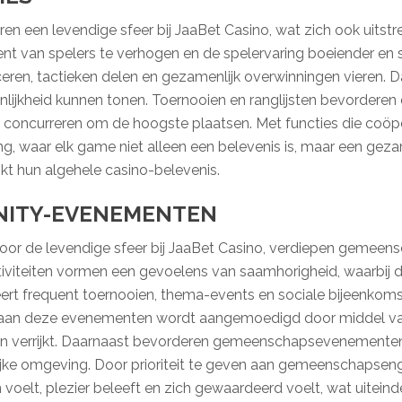
en een levendige sfeer bij JaaBet Casino, wat zich ook uitst
 van spelers te verhogen en de spelervaring boeiender en 
iceren, tactieken delen en gezamenlijk overwinningen vieren
lijkheid kunnen tonen. Toernooien en ranglijsten bevorderen 
concurreren om de hoogste plaatsen. Met functies die coöper
 waar elk game niet alleen een belevenis is, maar een gezam
jkt hun algehele casino-belevenis.
UNITY-EVENEMENTEN
voor de levendige sfeer bij JaaBet Casino, verdiepen geme
activiteiten vormen een gevoelens van saamhorigheid, waar
eert frequent toernooien, thema-events en sociale bijeenkom
 aan deze evenementen wordt aangemoedigd door middel van aa
en verrijkt. Daarnaast bevorderen gemeenschapsevenementen 
elijke omgeving. Door prioriteit te geven aan gemeenschap
oelt, plezier beleeft en zich gewaardeerd voelt, wat uiteinde