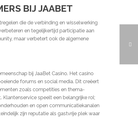
ERS BIJ JAABET
regelen die de verbinding en wisselwerking
beteren en tegelijkertijd participatie aan
nity, maar verbetert ook de algemene
meenschap bij JaaBet Casino. Het casino
boeiende forums en social media. Dit creëert
ementen zoals competities en thema-
Klantenservice speelt een belangrijke rol;
te onderhouden en open communicatiekanalen
delijk zijn reputatie als gastvrije plek waar