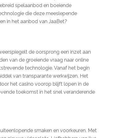
tgebreid spelaanbod en boeiende
 technologie die deze meeslepende
nen in het aanbod van JaaBet?
 weerspiegelt de oorsprong een inzet aan
idden van de groeiende vraag naar online
tstrevende technologie. Vanaf het begin
iddel van transparante werkwijzen. Het
or het casino voorop blijft lopen in de
elovende toekomst in het snel veranderende
n uiteenlopende smaken en voorkeuren. Met