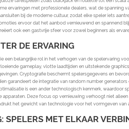
tijdloze tafelspellen zoals blackjack en roulette tot een scala
me ervaringen met professionele dealers, wat de spanning va
ansluiten bij de moderne cultuur, zodat elke speler iets aant
moties ervoor dat het aanbod vernieuwend en spannend blijf
 creëert ook een gastvrije sfeer voor zowel beginners als ervare
TER DE ERVARING
e een belangrijke rol in het verhogen van de spelervaring vo
loeiende gameplay, vlotte laadtijden en uitstekende graphic
gevingen. Cryptografie beschermt spelersgegevens en bevord
ien garandeert de integratie van random number generators e
timalisatie is een ander technologisch kenmerk, waardoor spel
se apparaten. Deze focus op vernieuwing verhoogt niet alleen 
nadrukt het gewicht van technologie voor het vormgeven van 
G: SPELERS MET ELKAAR VERB