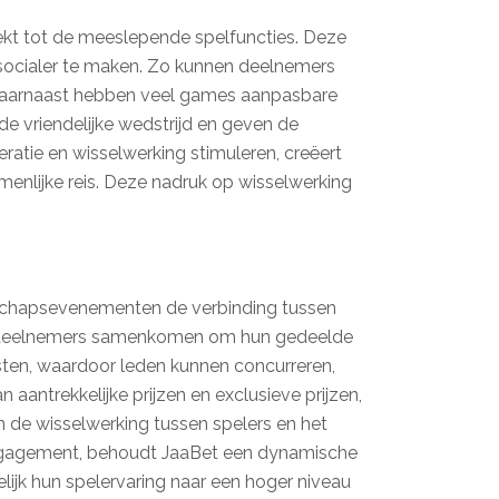
rekt tot de meeslepende spelfuncties. Deze
socialer te maken. Zo kunnen deelnemers
. Daarnaast hebben veel games aanpasbare
de vriendelijke wedstrijd en geven de
atie en wisselwerking stimuleren, creëert
enlijke reis. Deze nadruk op wisselwerking
enschapsevenementen de verbinding tussen
bij deelnemers samenkomen om hun gedeelde
sten, waardoor leden kunnen concurreren,
ntrekkelijke prijzen en exclusieve prijzen,
de wisselwerking tussen spelers en het
sengagement, behoudt JaaBet een dynamische
lijk hun spelervaring naar een hoger niveau