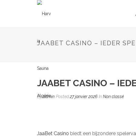
JAABET CASINO – IEDER SP
JAABET CASINO – IED
By
admin
Posted
27 janvier 2026
In
Non classé
JaaBet Casino
biedt een bijzondere spelerva