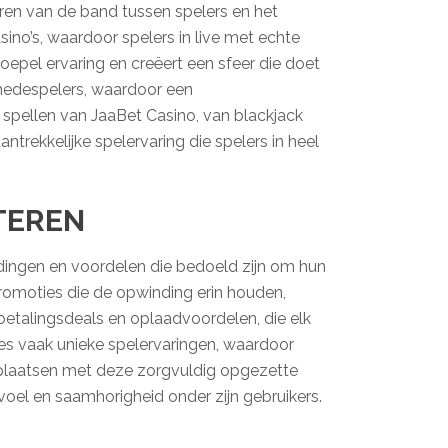
teren van de band tussen spelers en het
no’s, waardoor spelers in live met echte
epel ervaring en creëert een sfeer die doet
 medespelers, waardoor een
spellen van JaaBet Casino, van blackjack
trekkelijke spelervaring die spelers in heel
TEREN
edingen en voordelen die bedoeld zijn om hun
romoties die de opwinding erin houden,
betalingsdeals en oplaadvoordelen, die elk
ies vaak unieke spelervaringen, waardoor
 plaatsen met deze zorgvuldig opgezette
voel en saamhorigheid onder zijn gebruikers.