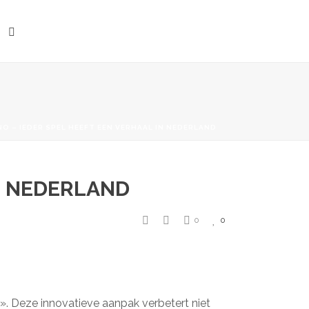
NO – IEDER SPEL HEEFT EEN VERHAAL IN NEDERLAND
IN NEDERLAND
0
0
 ». Deze innovatieve aanpak verbetert niet