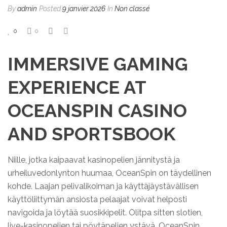
By
admin
Posted
9 janvier 2026
In
Non classé
0
0
IMMERSIVE GAMING
EXPERIENCE AT
OCEANSPIN CASINO
AND SPORTSBOOK
Niille, jotka kaipaavat kasinopelien jännitystä ja
urheiluvedonlynton huumaa, OceanSpin on täydellinen
kohde. Laajan pelivalikoiman ja käyttäjäystävällisen
käyttöliittymän ansiosta pelaajat voivat helposti
navigoida ja löytää suosikkipelit. Olitpa sitten slotien,
live-kasinopelien tai pöytäpelien ystävä, OceanSpin