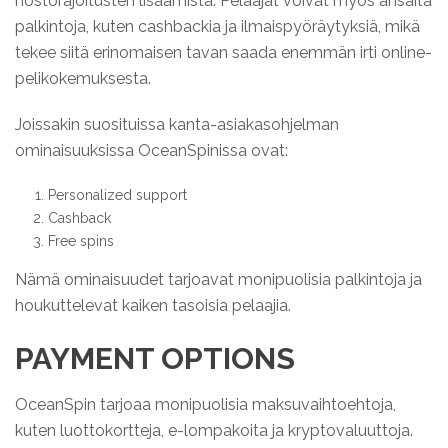
nostorajoitusten lisäämistä. Pelaajat voivat myös ansaita
palkintoja, kuten cashbackia ja ilmaispyöräytyksiä, mikä
tekee siitä erinomaisen tavan saada enemmän irti online-
pelikokemuksesta.
Joissakin suosituissa kanta-asiakasohjelman
ominaisuuksissa OceanSpinissa ovat:
Personalized support
Cashback
Free spins
Nämä ominaisuudet tarjoavat monipuolisia palkintoja ja
houkuttelevat kaiken tasoisia pelaajia.
PAYMENT OPTIONS
OceanSpin tarjoaa monipuolisia maksuvaihtoehtoja,
kuten luottokortteja, e-lompakoita ja kryptovaluuttoja.