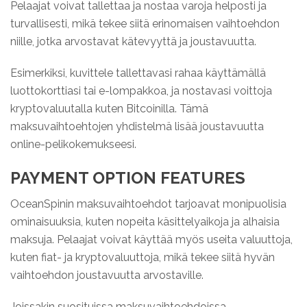
Pelaajat voivat tallettaa ja nostaa varoja helposti ja
turvallisesti, mikä tekee siitä erinomaisen vaihtoehdon
niille, jotka arvostavat kätevyyttä ja joustavuutta.
Esimerkiksi, kuvittele tallettavasi rahaa käyttämällä
luottokorttiasi tai e-lompakkoa, ja nostavasi voittoja
kryptovaluutalla kuten Bitcoinilla. Tämä
maksuvaihtoehtojen yhdistelmä lisää joustavuutta
online-pelikokemukseesi.
PAYMENT OPTION FEATURES
OceanSpinin maksuvaihtoehdot tarjoavat monipuolisia
ominaisuuksia, kuten nopeita käsittelyaikoja ja alhaisia
maksuja. Pelaajat voivat käyttää myös useita valuuttoja,
kuten fiat- ja kryptovaluuttoja, mikä tekee siitä hyvän
vaihtoehdon joustavuutta arvostaville.
Joissakin suosituissa maksuvaihtoehdoissa