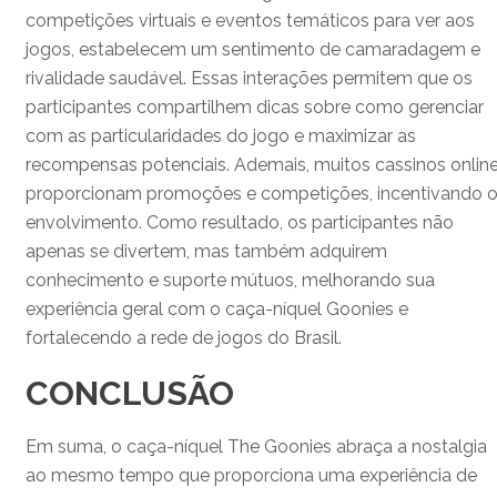
competições virtuais e eventos temáticos para ver aos
jogos, estabelecem um sentimento de camaradagem e
rivalidade saudável. Essas interações permitem que os
participantes compartilhem dicas sobre como gerenciar
com as particularidades do jogo e maximizar as
recompensas potenciais. Ademais, muitos cassinos onlin
proporcionam promoções e competições, incentivando 
envolvimento. Como resultado, os participantes não
apenas se divertem, mas também adquirem
conhecimento e suporte mútuos, melhorando sua
experiência geral com o caça-níquel Goonies e
fortalecendo a rede de jogos do Brasil.
CONCLUSÃO
Em suma, o caça-níquel The Goonies abraça a nostalgia
ao mesmo tempo que proporciona uma experiência de