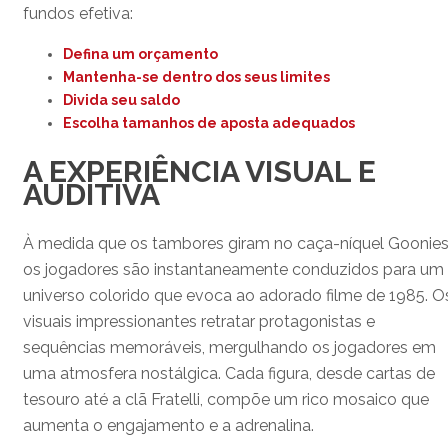
fundos efetiva:
Defina um orçamento
Mantenha-se dentro dos seus limites
Divida seu saldo
Escolha tamanhos de aposta adequados
A EXPERIÊNCIA VISUAL E
AUDITIVA
À medida que os tambores giram no caça-níquel Goonies
os jogadores são instantaneamente conduzidos para um
universo colorido que evoca ao adorado filme de 1985. O
visuais impressionantes retratar protagonistas e
sequências memoráveis, mergulhando os jogadores em
uma atmosfera nostálgica. Cada figura, desde cartas de
tesouro até a clã Fratelli, compõe um rico mosaico que
aumenta o engajamento e a adrenalina.