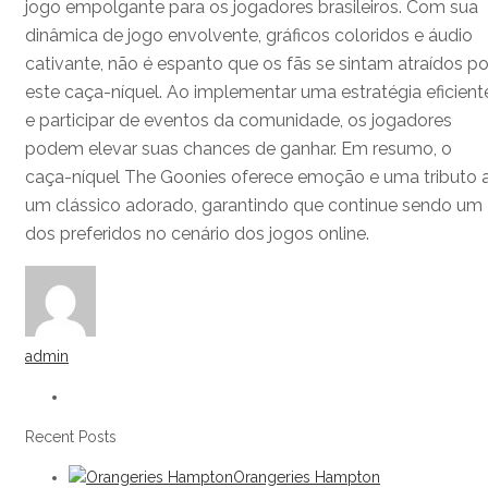
jogo empolgante para os jogadores brasileiros. Com sua
dinâmica de jogo envolvente, gráficos coloridos e áudio
cativante, não é espanto que os fãs se sintam atraídos po
este caça-níquel. Ao implementar uma estratégia eficient
e participar de eventos da comunidade, os jogadores
podem elevar suas chances de ganhar. Em resumo, o
caça-níquel The Goonies oferece emoção e uma tributo 
um clássico adorado, garantindo que continue sendo um
dos preferidos no cenário dos jogos online.
admin
Recent Posts
Orangeries Hampton